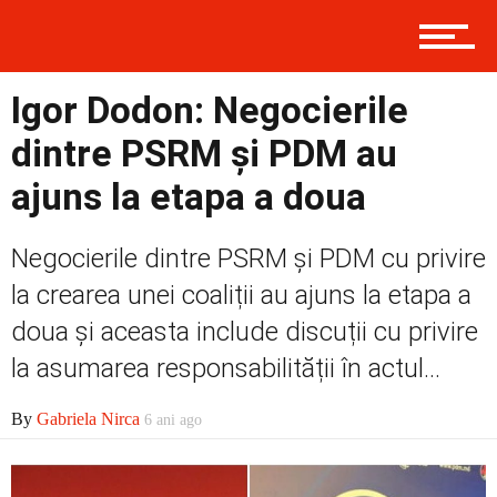
Prima
Igor Dodon: Negocierile
dintre PSRM și PDM au
Politică
ajuns la etapa a doua
Negocierile dintre PSRM și PDM cu privire
Externe
la crearea unei coaliții au ajuns la etapa a
doua și aceasta include discuții cu privire
la asumarea responsabilității în actul...
Social
By
Gabriela Nirca
6 ani ago
Economic