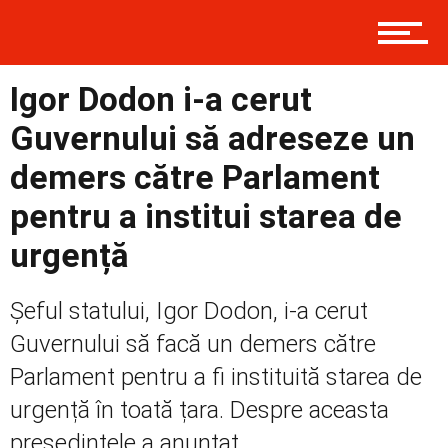
Contact
Igor Dodon i-a cerut
Guvernului să adreseze un
Prima
demers către Parlament
pentru a institui starea de
Politică
urgență
Șeful statului, Igor Dodon, i-a cerut
Externe
Guvernului să facă un demers către
Parlament pentru a fi instituită starea de
Social
urgență în toată țara. Despre aceasta
președintele a anunțat...