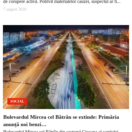
de corupere activă. Potrivit materialelor cauzei, suspectul ar fi...
7 august 2026
SOCIAL
Bulevardul Mircea cel Bătrân se extinde: Primăria
anunță noi benzi…
Bulevardul Mircea cel Bătrân din sectorul Ciocana al capitalei