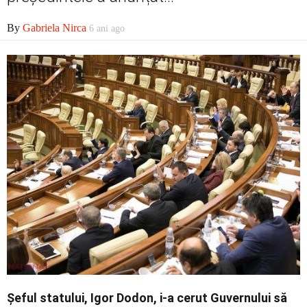
Economic
By
Gabriela Nirca
6 ani ago
Contact
Șeful statului, Igor Dodon, i-a cerut Guvernului să