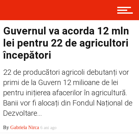
Contact
Guvernul va acorda 12 mln
lei pentru 22 de agricultori
Prima
începători
22 de producători agricoli debutanți vor
Politică
primi de la Guvern 12 milioane de lei
pentru inițierea afacerilor în agricultură.
Banii vor fi alocați din Fondul Național de
Externe
Dezvoltare...
By
Gabriela Nirca
6 ani ago
Social