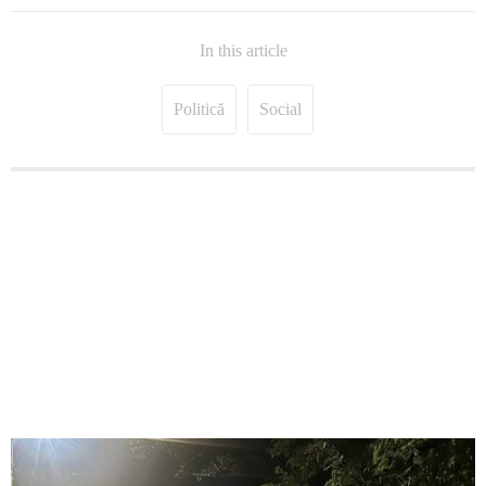
In this article
Politică
Social