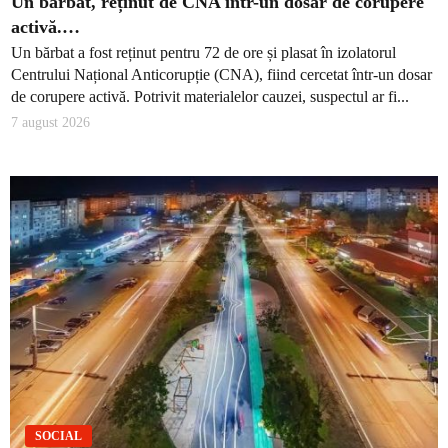
Un bărbat, reținut de CNA într-un dosar de corupere
activă.…
Un bărbat a fost reținut pentru 72 de ore și plasat în izolatorul
Centrului Național Anticorupție (CNA), fiind cercetat într-un dosar
de corupere activă. Potrivit materialelor cauzei, suspectul ar fi...
7 august 2026
SOCIAL