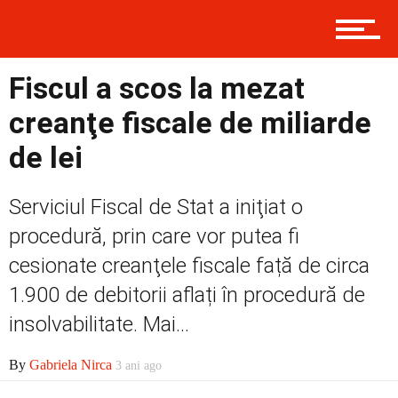
Politică
Fiscul a scos la mezat
creanţe fiscale de miliarde
Externe
de lei
Serviciul Fiscal de Stat a iniţiat o
Social
procedură, prin care vor putea fi
cesionate creanţele fiscale față de circa
Economic
1.900 de debitorii aflați în procedură de
insolvabilitate. Mai...
Contact
By
Gabriela Nirca
3 ani ago