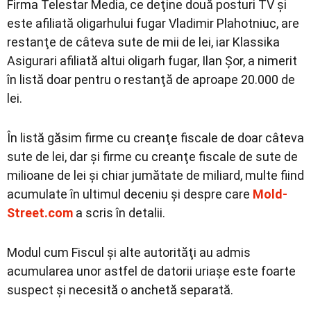
Firma Telestar Media, ce deţine două posturi TV şi
este afiliată oligarhului fugar Vladimir Plahotniuc, are
restanţe de câteva sute de mii de lei, iar Klassika
Asigurari afiliată altui oligarh fugar, Ilan Şor, a nimerit
în listă doar pentru o restanţă de aproape 20.000 de
lei.
În listă găsim firme cu creanţe fiscale de doar câteva
sute de lei, dar şi firme cu creanţe fiscale de sute de
milioane de lei şi chiar jumătate de miliard, multe fiind
acumulate în ultimul deceniu şi despre care
Mold-
Street.com
a scris în detalii.
Modul cum Fiscul şi alte autorităţi au admis
acumularea unor astfel de datorii uriaşe este foarte
suspect şi necesită o anchetă separată.