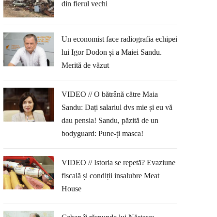
din fierul vechi
Un economist face radiografia echipei
lui Igor Dodon și a Maiei Sandu.
Merită de văzut
VIDEO // O bătrână către Maia
Sandu: Dați salariul dvs mie și eu vă
dau pensia! Sandu, păzită de un
bodyguard: Pune-ți masca!
VIDEO // Istoria se repetă? Evaziune
fiscală și condiții insalubre Meat
House