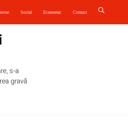
terne
Social
Economic
Contact
i
re, s-a
irea gravă