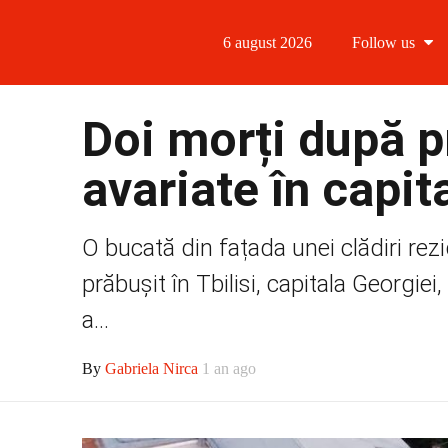
6 august 2026
Follow us
Follow us
Doi morți după p
Follow us 
avariate în capit
Follow us 
O bucată din fațada unei clădiri rezi
Follow us
prăbușit în Tbilisi, capitala Georgi
a...
By
Gabriela Nirca
1 an ago