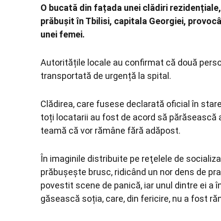
O bucată din fațada unei clădiri rezidențiale
prăbușit în Tbilisi, capitala Georgiei, prov
unei femei.
Autoritățile locale au confirmat că două persoa
transportată de urgență la spital.
Clădirea, care fusese declarată oficial în star
toți locatarii au fost de acord să părăseasc
teamă că vor rămâne fără adăpost.
În imaginile distribuite pe reţelele de social
prăbușește brusc, ridicând un nor dens de praf
povestit scene de panică, iar unul dintre ei a î
găsească soția, care, din fericire, nu a fost răn