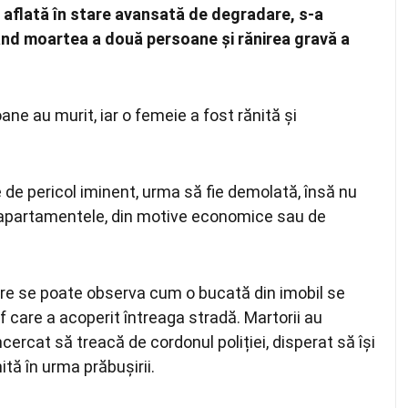
, aflată în stare avansată de degradare, s-a
ocând moartea a două persoane și rănirea gravă a
ne au murit, iar o femeie a fost rănită și
e de pericol iminent, urma să fie demolată, însă nu
ă apartamentele, din motive economice sau de
izare se poate observa cum o bucată din imobil se
 care a acoperit întreaga stradă. Martorii au
ncercat să treacă de cordonul poliției, disperat să își
ită în urma prăbușirii.