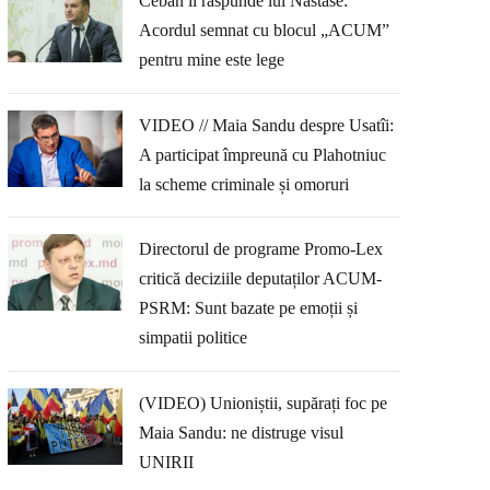
Ceban îi răspunde lui Năstase:
Acordul semnat cu blocul „ACUM”
pentru mine este lege
VIDEO // Maia Sandu despre Usatîi:
A participat împreună cu Plahotniuc
la scheme criminale și omoruri
Directorul de programe Promo-Lex
critică deciziile deputaților ACUM-
PSRM: Sunt bazate pe emoții și
simpatii politice
(VIDEO) Unioniștii, supărați foc pe
Maia Sandu: ne distruge visul
UNIRII