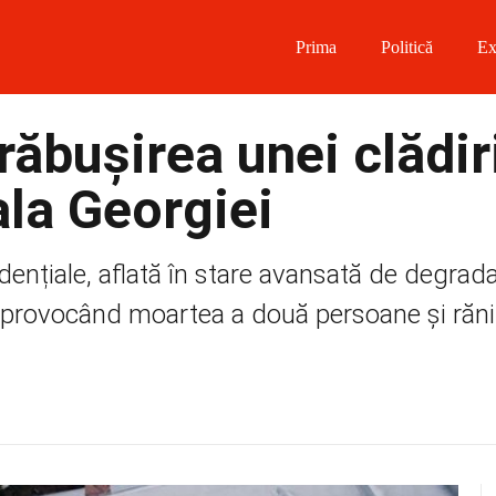
Prima
Politică
Ex
 on Facebook
răbușirea unei clădir
on Twitter
ala Georgiei
on Instagram
dențiale, aflată în stare avansată de degrada
 on Telegram
ei, provocând moartea a două persoane și răn