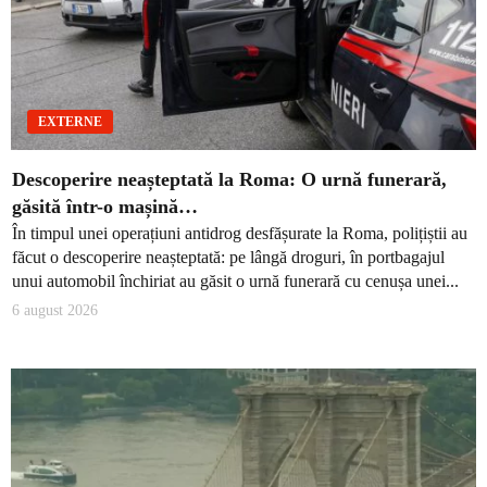
EXTERNE
Descoperire neașteptată la Roma: O urnă funerară,
găsită într-o mașină…
În timpul unei operațiuni antidrog desfășurate la Roma, polițiștii au
făcut o descoperire neașteptată: pe lângă droguri, în portbagajul
unui automobil închiriat au găsit o urnă funerară cu cenușa unei...
6 august 2026