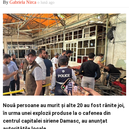
By
Gabriela Nirca
o lună ago
Economic
Contact
Nouă persoane au murit și alte 20 au fost rănite joi,
în urma unei explozii produse la o cafenea din
centrul capitalei siriene Damasc, au anunțat
autoritățile locale.