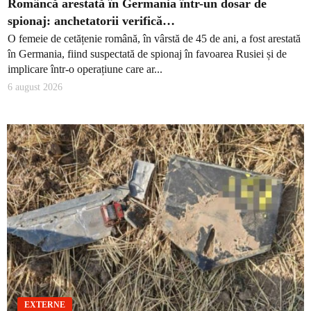
Româncă arestată în Germania într-un dosar de
spionaj: anchetatorii verifică…
O femeie de cetățenie română, în vârstă de 45 de ani, a fost arestată
în Germania, fiind suspectată de spionaj în favoarea Rusiei și de
implicare într-o operațiune care ar...
6 august 2026
EXTERNE