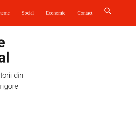
terne
Social
Economic
Contact
e
al
orii din
rigore