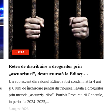
SOCIAL
Rețea de distribuire a drogurilor prin
„ascunzișuri”, destructurată la Edineț.…
Un adolescent din raionul Edineț a fost condamnat la 4 ani
te
și 6 luni de închisoare pentru distribuirea ilegală a drogurilor
prin metoda „ascunzișurilor”. Potrivit Procuraturii Generale,
în perioada 2024–2025,...
6 august 2026