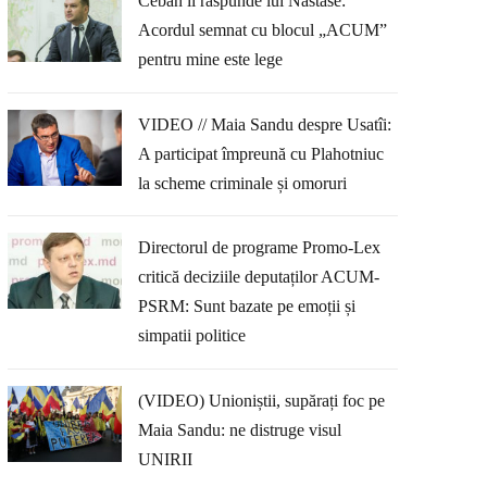
Ceban îi răspunde lui Năstase:
Acordul semnat cu blocul „ACUM”
pentru mine este lege
VIDEO // Maia Sandu despre Usatîi:
A participat împreună cu Plahotniuc
la scheme criminale și omoruri
Directorul de programe Promo-Lex
critică deciziile deputaților ACUM-
PSRM: Sunt bazate pe emoții și
simpatii politice
(VIDEO) Unioniștii, supărați foc pe
Maia Sandu: ne distruge visul
UNIRII