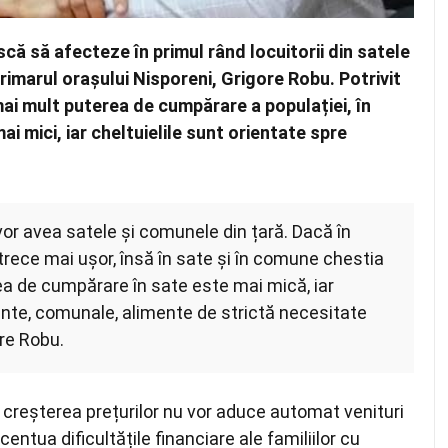
că să afecteze în primul rând locuitorii din satele
rimarul orașului Nisporeni, Grigore Robu. Potrivit
mai mult puterea de cumpărare a populației, în
ai mici, iar cheltuielile sunt orientate spre
or avea satele și comunele din țară. Dacă în
rece mai ușor, însă în sate și în comune chestia
ea de cumpărare în sate este mai mică, iar
ente, comunale, alimente de strictă necesitate
ore Robu.
creșterea prețurilor nu vor aduce automat venituri
entua dificultățile financiare ale familiilor cu