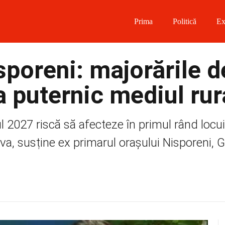
Prima
Politică
Ex
 on Facebook
sporeni: majorările d
on Twitter
a puternic mediul rur
on Instagram
2027 riscă să afecteze în primul rând locuit
 on Telegram
a, susține ex primarul orașului Nisporeni, G