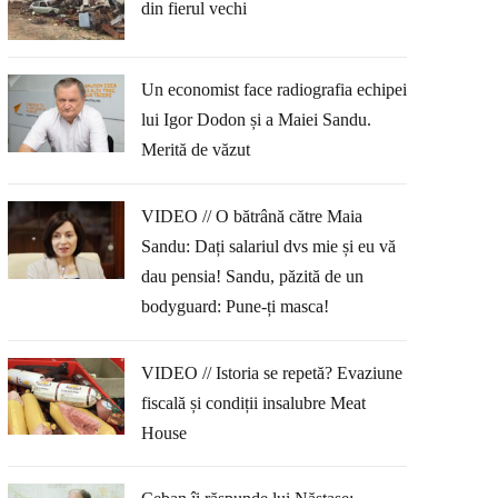
din fierul vechi
Un economist face radiografia echipei
lui Igor Dodon și a Maiei Sandu.
Merită de văzut
VIDEO // O bătrână către Maia
Sandu: Dați salariul dvs mie și eu vă
dau pensia! Sandu, păzită de un
bodyguard: Pune-ți masca!
VIDEO // Istoria se repetă? Evaziune
fiscală și condiții insalubre Meat
House