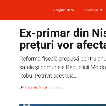
6 august 2026
Follow us
Follow us
Ex-primar din Ni
Follow us 
prețuri vor afect
Follow us 
Reforma fiscală propusă pentru anul 
Follow us
satele și comunele Republicii Moldov
Robu. Potrivit acestuia,...
By
Gabriela Nirca
o lună ago