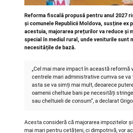
Reforma fiscală propusă pentru anul 2027 ris
și comunele Republicii Moldova, susține ex p
acestuia, majorarea prețurilor va reduce și 
special în mediul rural, unde veniturile sunt m
necesitățile de bază.
„Cel mai mare impact în această reformă v
centrele mari administrative cumva se va t
asta se va simți mai mult, deoarece puter
oamenii cheltuie bani pe necesități string
sau cheltuieli de consum”, a declarat Grig
Acesta consideră că majorarea impozitelor și 
mai mari pentru cetățeni, ci dimpotrivă, vor acc