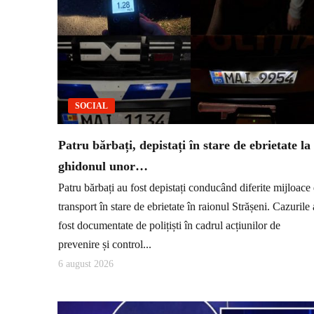
SOCIAL
Patru bărbați, depistați în stare de ebrietate la
ghidonul unor…
Patru bărbați au fost depistați conducând diferite mijloace
transport în stare de ebrietate în raionul Strășeni. Cazurile
fost documentate de polițiști în cadrul acțiunilor de
prevenire și control...
6 august 2026