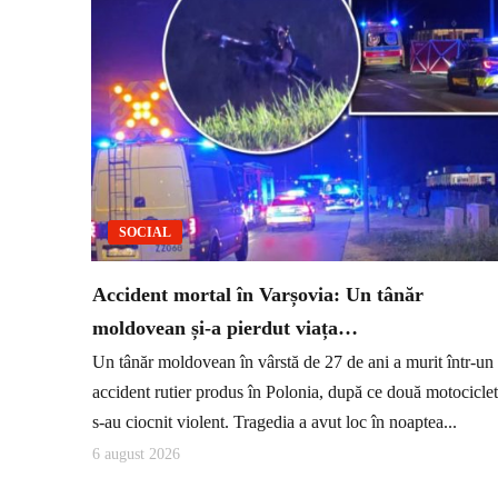
SOCIAL
Accident mortal în Varșovia: Un tânăr
moldovean și-a pierdut viața…
Un tânăr moldovean în vârstă de 27 de ani a murit într-un
accident rutier produs în Polonia, după ce două motocicle
s-au ciocnit violent. Tragedia a avut loc în noaptea...
6 august 2026