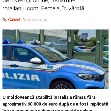
de investiții online, transmite
rotalianul.com. Femeia, în vârstă...
Contact
By
Gabriela Nirca
o lună ago
O moldoveancă stabilită în Italia a rămas fără
aproximativ 60.000 de euro după ce a fost implicată
într-o presupusă schemă de investiții online,