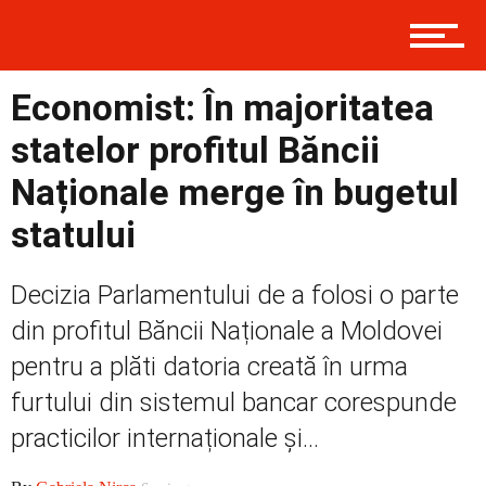
Social
Economist: În majoritatea
statelor profitul Băncii
Naționale merge în bugetul
Economic
statului
Contact
Decizia Parlamentului de a folosi o parte
din profitul Băncii Naționale a Moldovei
pentru a plăti datoria creată în urma
Prima
furtului din sistemul bancar corespunde
practicilor internaționale și...
Politică