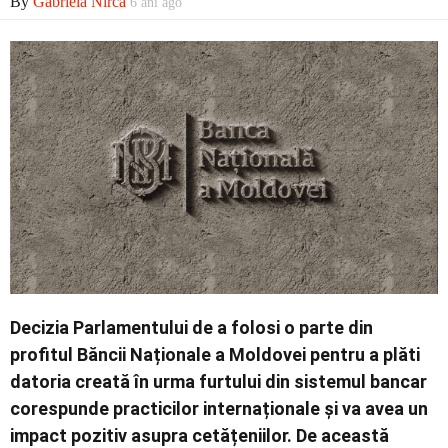
By
Gabriela Nirca
6 ani ago
Externe
Social
Economic
Decizia Parlamentului de a folosi o parte din
Contact
profitul Băncii Naționale a Moldovei pentru a plăti
datoria creată în urma furtului din sistemul bancar
corespunde practicilor internaționale și va avea un
impact pozitiv asupra cetățeniilor. De această