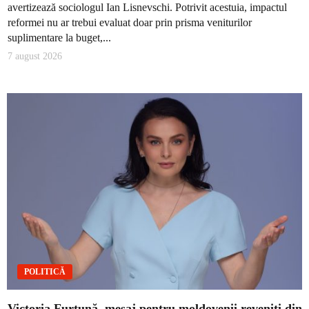
avertizează sociologul Ian Lisnevschi. Potrivit acestuia, impactul
reformei nu ar trebui evaluat doar prin prisma veniturilor
suplimentare la buget,...
7 august 2026
POLITICĂ
Victoria Furtună, mesaj pentru moldovenii reveniți din