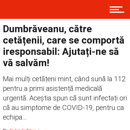
Contact
Dumbrăveanu, către
cetățenii, care se comportă
Prima
iresponsabil: Ajutați-ne să
vă salvăm!
Politică
Mai mulți cetățeni mint, când sună la 112
pentru a primi asistență medicală
Externe
urgentă. Aceștia spun că sunt infectați ori
că au simptome de COVID-19, pentru ca
echipa...
Social