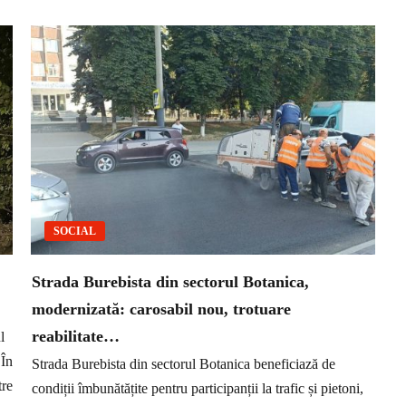
SOCIAL
Strada Burebista din sectorul Botanica,
modernizată: carosabil nou, trotuare
reabilitate…
l
 În
Strada Burebista din sectorul Botanica beneficiază de
tre
condiții îmbunătățite pentru participanții la trafic și pietoni,