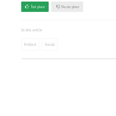
Îmi place
Nu-mi place
In this article
Politică
Social