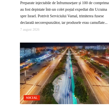
Preparate injectabile de înfrumusețare și 100 de comprima
au fost depistate într-un colet poștal expediat din Ucraina
spre Israel. Potrivit Serviciului Vamal, trimiterea fusese
declarată necorespunzător, iar produsele erau camuflate...
7 august 2026
SOCIAL