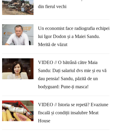
din fierul vechi
Un economist face radiografia echipei
lui Igor Dodon și a Maiei Sandu.
Merită de văzut
VIDEO // O bătrână către Maia
Sandu: Dați salariul dvs mie și eu vă
dau pensia! Sandu, păzită de un
bodyguard: Pune-ți masca!
VIDEO // Istoria se repetă? Evaziune
fiscală și condiții insalubre Meat
House