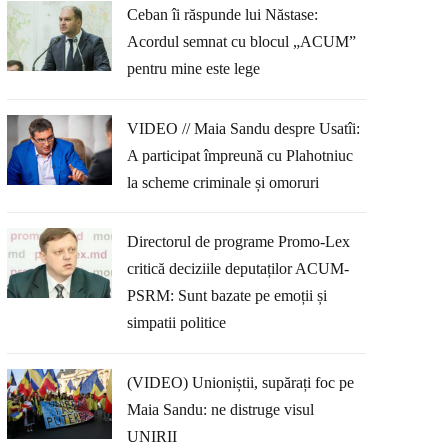
Ceban îi răspunde lui Năstase:
Acordul semnat cu blocul „ACUM”
pentru mine este lege
VIDEO // Maia Sandu despre Usatîi:
A participat împreună cu Plahotniuc
la scheme criminale și omoruri
Directorul de programe Promo-Lex
critică deciziile deputaților ACUM-
PSRM: Sunt bazate pe emoții și
simpatii politice
(VIDEO) Unioniștii, supărați foc pe
Maia Sandu: ne distruge visul
UNIRII