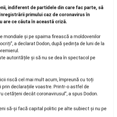
ii, indiferent de partidele din care fac parte, să
 înregistrării primului caz de coronavirus în
u are ce căuta în această criză.
e mondiale și pe spaima firească a moldovenilor
ipocriți”, a declarat Dodon, după ședința de luni de la
premierul.
ute autoritățile și să nu se dea în spectacol pe
dicii riscă cel mai mult acum, împreună cu toți
ți prin declarațiile voastre. Printr-o astfel de
ntru cetățeni decât coronavirusul”, a spus Dodon.
i să-și facă capital politic pe alte subiect și nu pe