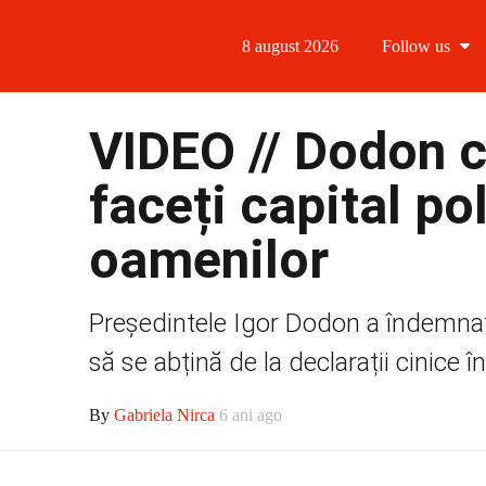
8 august 2026
Follow us
Follow us
VIDEO // Dodon că
Follow us 
faceți capital po
Follow us 
oamenilor
Follow us
Președintele Igor Dodon a îndemnat po
să se abțină de la declarații cinice î
By
Gabriela Nirca
6 ani ago