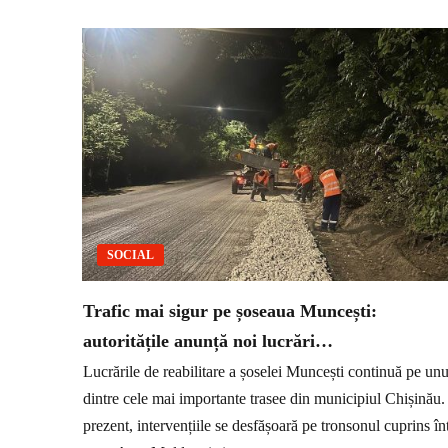
SOCIAL
Trafic mai sigur pe șoseaua Muncești:
autoritățile anunță noi lucrări…
Lucrările de reabilitare a șoselei Muncești continuă pe unu
dintre cele mai importante trasee din municipiul Chișinău.
prezent, intervențiile se desfășoară pe tronsonul cuprins în