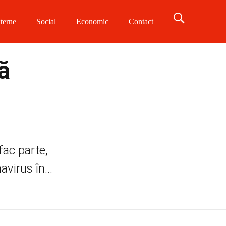
terne
Social
Economic
Contact
ă
fac parte,
virus în...