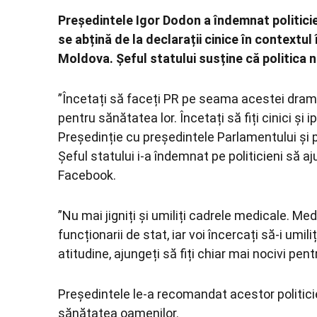
Președintele Igor Dodon a îndemnat politicien
se abțină de la declarații cinice în contextul
Moldova. Șeful statului susține că politica n
”Încetați să faceți PR pe seama acestei dram
pentru sănătatea lor. Încetați să fiți cinici și 
Președinție cu președintele Parlamentului și 
Șeful statului i-a îndemnat pe politicieni să aj
Facebook.
”Nu mai jigniți și umiliți cadrele medicale. Me
funcționarii de stat, iar voi încercați să-i umili
atitudine, ajungeți să fiți chiar mai nocivi pe
Președintele le-a recomandat acestor politicien
sănătatea oamenilor.