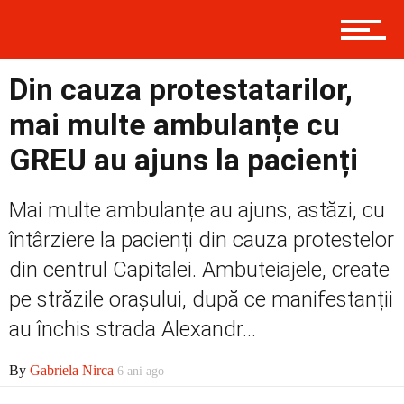
Contact
Din cauza protestatarilor,
mai multe ambulanțe cu
GREU au ajuns la pacienți
Prima
Mai multe ambulanțe au ajuns, astăzi, cu
Politică
întârziere la pacienți din cauza protestelor
din centrul Capitalei. Ambuteiajele, create
pe străzile orașului, după ce manifestanții
Externe
au închis strada Alexandr...
By
Gabriela Nirca
6 ani ago
Social