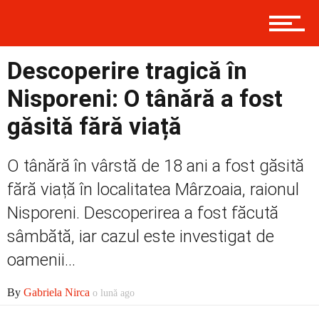
Contact
Descoperire tragică în
Nisporeni: O tânără a fost
Prima
găsită fără viață
O tânără în vârstă de 18 ani a fost găsită
Politică
fără viață în localitatea Mârzoaia, raionul
Nisporeni. Descoperirea a fost făcută
sâmbătă, iar cazul este investigat de
Externe
oamenii...
By
Gabriela Nirca
o lună ago
Social