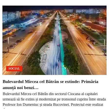
SOCIAL
Bulevardul Mircea cel Bătrân se extinde: Primăria
anunță noi benzi…
Bulevardul Mircea cel Bătrân din sectorul Ciocana al capitalei
urmează să fie extins și modernizat pe tronsonul cuprins între strada
Profesor Ion Dumeniuc și strada Bucovinei. Proiectul este realizat