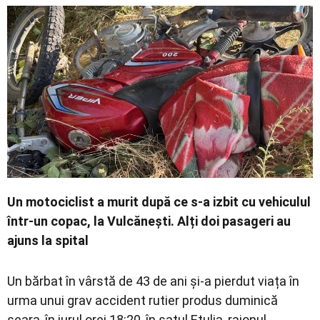
Economic
Contact
Un motociclist a murit după ce s-a izbit cu vehiculul
într-un copac, la Vulcănești. Alți doi pasageri au
ajuns la spital
Un bărbat în vârstă de 43 de ani și-a pierdut viața în
urma unui grav accident rutier produs duminică
seara, în jurul orei 18:20, în satul Etulia, raionul