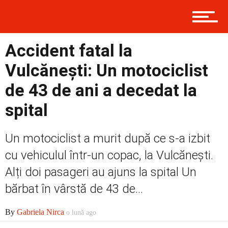
Contact
Accident fatal la
Vulcănești: Un motociclist
Prima
de 43 de ani a decedat la
spital
Politică
Un motociclist a murit după ce s-a izbit
cu vehiculul într-un copac, la Vulcănești.
Externe
Alți doi pasageri au ajuns la spital Un
bărbat în vârstă de 43 de...
Social
By
Gabriela Nirca
o lună ago