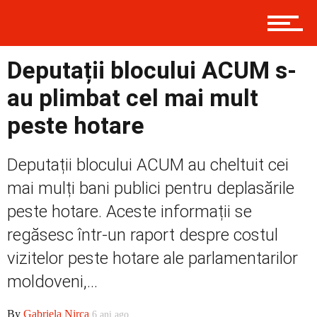
Prima
Deputații blocului ACUM s-
au plimbat cel mai mult
peste hotare
Politică
Deputații blocului ACUM au cheltuit cei
Externe
mai mulți bani publici pentru deplasările
peste hotare. Aceste informații se
regăsesc într-un raport despre costul
Social
vizitelor peste hotare ale parlamentarilor
moldoveni,...
Economic
By
Gabriela Nirca
6 ani ago