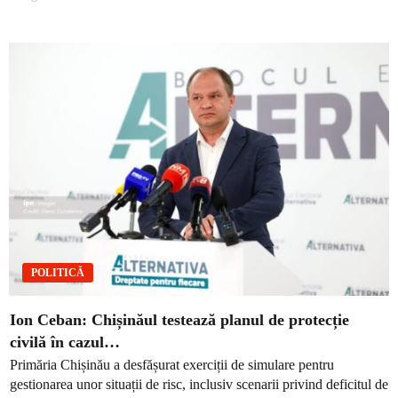
POLITICĂ
Ion Ceban: Chișinăul testează planul de protecție
civilă în cazul…
Primăria Chișinău a desfășurat exerciții de simulare pentru
gestionarea unor situații de risc, inclusiv scenarii privind deficitul de