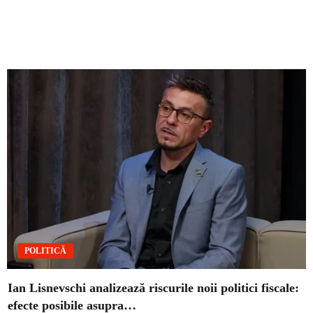
POLITICĂ
Ian Lisnevschi analizează riscurile noii politici fiscale:
efecte posibile asupra…