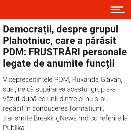
Democrații, despre grupul
Prima
Plahotniuc, care a părăsit
PDM: FRUSTRĂRI personale
Politică
legate de anumite funcții
Vicepreşedintele PDM, Ruxanda Glavan,
Externe
susţine că supărarea acestui grup s-a
văzut după ce unii dintre ei nu s-au
Social
regăsit în conducerea formaţiunii,
transmite BreakingNews.md cu referire la
Publika...
Economic