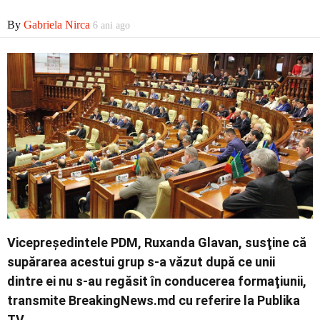
By
Gabriela Nirca
6 ani ago
Contact
Vicepreşedintele PDM, Ruxanda Glavan, susţine că
supărarea acestui grup s-a văzut după ce unii
dintre ei nu s-au regăsit în conducerea formaţiunii,
transmite BreakingNews.md cu referire la Publika
TV.