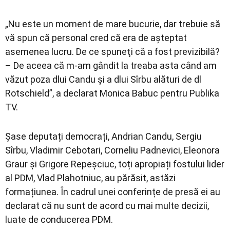
„Nu este un moment de mare bucurie, dar trebuie să
vă spun că personal cred că era de aşteptat
asemenea lucru. De ce spuneţi că a fost previzibilă?
– De aceea сă m-am gândit la treaba asta când am
văzut poza dlui Candu şi a dlui Sîrbu alături de dl
Rotschield”, a declarat Monica Babuc pentru Publika
TV.
Șase deputați democrați, Andrian Candu, Sergiu
Sîrbu, Vladimir Cebotari, Corneliu Padnevici, Eleonora
Graur și Grigore Repeșciuc, toți apropiați fostului lider
al PDM, Vlad Plahotniuc, au părăsit, astăzi
formațiunea. În cadrul unei conferințe de presă ei au
declarat că nu sunt de acord cu mai multe decizii,
luate de conducerea PDM.