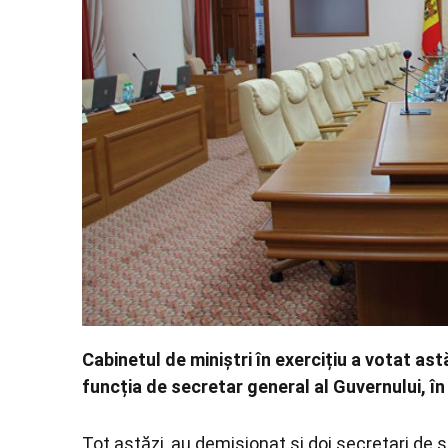
Cabinetul de miniștri în exercițiu a votat ast
funcția de secretar general al Guvernului, în
Tot astăzi, au demisionat și doi secretari de st