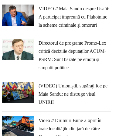
VIDEO // Maia Sandu despre Usatîi:
A participat împreună cu Plahotniuc
la scheme criminale și omoruri
Directorul de programe Promo-Lex
critică deciziile deputaților ACUM-
PSRM: Sunt bazate pe emoții și
simpatii politice
(VIDEO) Unioniștii, supărați foc pe
Maia Sandu: ne distruge visul
UNIRII
Video // Drumuri Bune 2 oprit în
toate localităţile din ţară de către