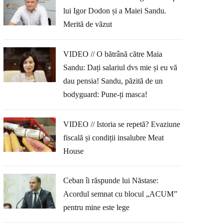
lui Igor Dodon și a Maiei Sandu.
Merită de văzut
VIDEO // O bătrână către Maia
Sandu: Dați salariul dvs mie și eu vă
dau pensia! Sandu, păzită de un
bodyguard: Pune-ți masca!
VIDEO // Istoria se repetă? Evaziune
fiscală și condiții insalubre Meat
House
Ceban îi răspunde lui Năstase:
Acordul semnat cu blocul „ACUM”
pentru mine este lege