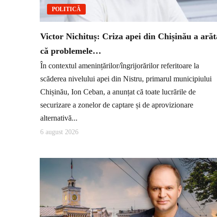
POLITICĂ
Victor Nichituș: Criza apei din Chișinău a arăt
că problemele…
În contextul amenințărilor/îngrijorărilor referitoare la
scăderea nivelului apei din Nistru, primarul municipiului
Chișinău, Ion Ceban, a anunțat că toate lucrările de
securizare a zonelor de captare și de aprovizionare
alternativă...
6 august 2026