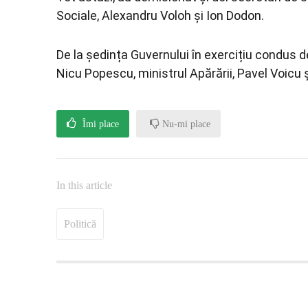
Sociale, Alexandru Voloh și Ion Dodon.
De la ședința Guvernului în exercițiu condus d
Nicu Popescu, ministrul Apărării, Pavel Voicu și
Îmi place
Nu-mi place
In this article
Politică