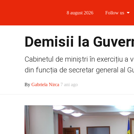
8 august 2026
Follow us
Follow us
Demisii la Guvern
Follow us 
Cabinetul de miniștri în exercițiu a 
Follow us 
din funcția de secretar general al Gu
Follow us
By
Gabriela Nirca
7 ani ago