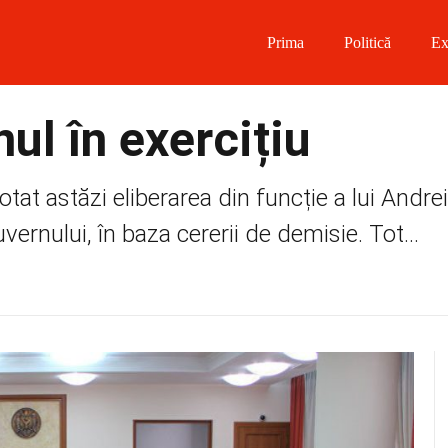
Prima
Politică
Ex
 on Facebook
ul în exercițiu
on Twitter
votat astăzi eliberarea din funcție a lui Andr
on Instagram
vernului, în baza cererii de demisie. Tot...
 on Telegram