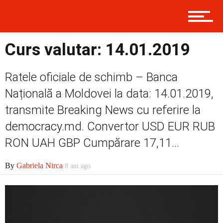
Externe
Curs valutar: 14.01.2019
Ratele oficiale de schimb – Banca
Social
Națională a Moldovei la data: 14.01.2019,
transmite Breaking News cu referire la
democracy.md. Convertor USD EUR RUB
Economic
RON UAH GBP Cumpărare 17,11...
By
Gabriela Nirca
8 ani ago
Contact
Prima