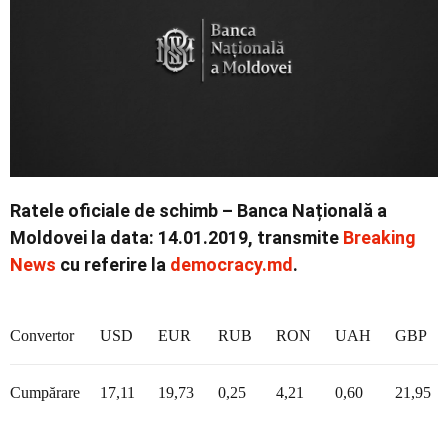
Politică
Externe
Ratele oficiale de schimb – Banca Națională a
Moldovei la data: 14.01.2019, transmite
Breaking
Social
News
cu referire la
democracy.md
.
Convertor
USD
EUR
RUB
RON
UAH
GBP
Economic
Cumpărare
17,11
19,73
0,25
4,21
0,60
21,95
Contact