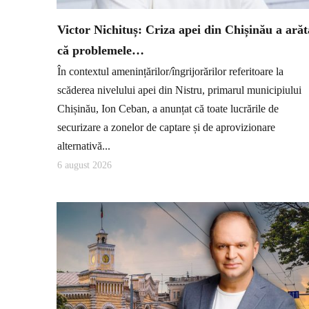
Victor Nichituș: Criza apei din Chișinău a arăt
că problemele…
În contextul amenințărilor/îngrijorărilor referitoare la
scăderea nivelului apei din Nistru, primarul municipiului
Chișinău, Ion Ceban, a anunțat că toate lucrările de
securizare a zonelor de captare și de aprovizionare
alternativă...
6 august 2026