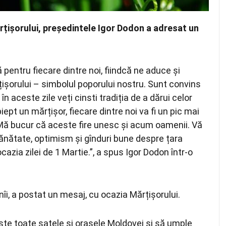
Mărțișorului, președintele Igor Dodon a adresat un
pentru fiecare dintre noi, fiindcă ne aduce și
șorului – simbolul poporului nostru. Sunt convins
 în aceste zile veți cinsti tradiția de a dărui celor
 piept un mărțișor, fiecare dintre noi va fi un pic mai
 Mă bucur că aceste fire unesc și acum oamenii. Vă
 sănătate, optimism și gînduri bune despre țara
ocazia zilei de 1 Martie.”, a spus Igor Dodon într-o
îi, a postat un mesaj, cu ocazia Mărțișorului.
ste toate satele și orașele Moldovei și să umple