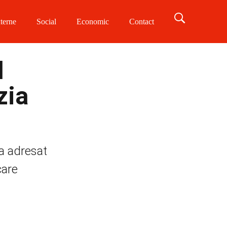
terne
Social
Economic
Contact
l
zia
 a adresat
care