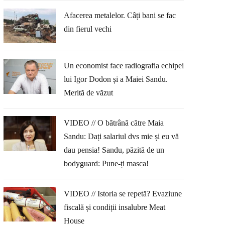
Afacerea metalelor. Câți bani se fac
din fierul vechi
Un economist face radiografia echipei
lui Igor Dodon și a Maiei Sandu.
Merită de văzut
VIDEO // O bătrână către Maia
Sandu: Dați salariul dvs mie și eu vă
dau pensia! Sandu, păzită de un
bodyguard: Pune-ți masca!
VIDEO // Istoria se repetă? Evaziune
fiscală și condiții insalubre Meat
House