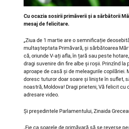
Cu ocazia sosirii primăverii și a sărbătorii 
mesaj de felicitare.
„Ziua de 1 martie are o semnificație deosebită 
multașteptata Primăvară, și sărbătoarea Mărți
că, oriunde V-ați afla, în țară sau peste hotare,
dragi suvenire din fire albe și roșii. Prinzînd la
aproape de casă și de meleagurile copilăriei.
doresc tuturor doar soare și liniște în suflet,
noastră, Moldova! Dragi prieteni, Vă felicit cu 
adresare video.
Și președintele Parlamentului, Zinaida Grecean
„Fie ca soarele de primăvară să se reverse pe