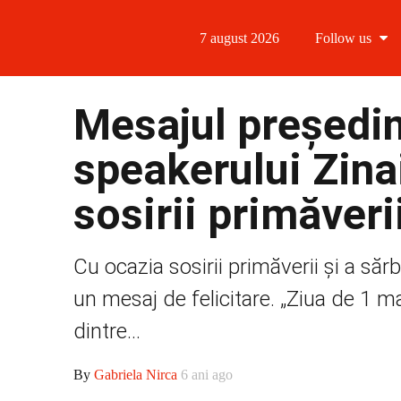
7 august 2026
Follow us
Follow us
Mesajul președin
Follow us 
speakerului Zina
Follow us 
sosirii primăveri
Follow us
Cu ocazia sosirii primăverii și a săr
un mesaj de felicitare. „Ziua de 1 m
dintre...
By
Gabriela Nirca
6 ani ago