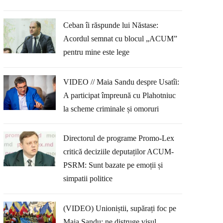
Ceban îi răspunde lui Năstase:
Acordul semnat cu blocul „ACUM”
pentru mine este lege
VIDEO // Maia Sandu despre Usatîi:
A participat împreună cu Plahotniuc
la scheme criminale și omoruri
Directorul de programe Promo-Lex
critică deciziile deputaților ACUM-
PSRM: Sunt bazate pe emoții și
simpatii politice
(VIDEO) Unioniștii, supărați foc pe
Maia Sandu: ne distruge visul