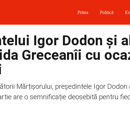
Prima
Politică
Ex
 on Facebook
telui Igor Dodon și a
on Twitter
ida Greceanîi cu oca
on Instagram
i
 on Telegram
bătorii Mărțișorului, președintele Igor Dodon
artie are o semnificație deosebită pentru fie