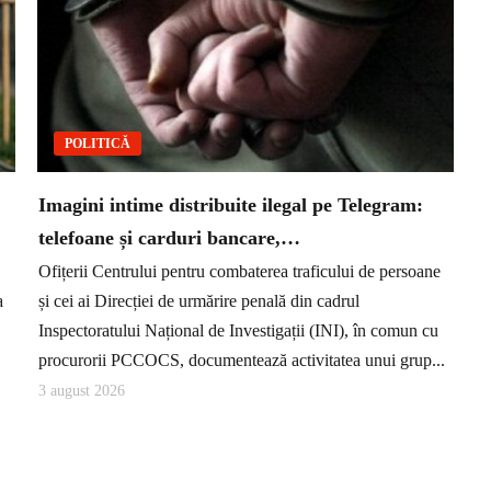
POLITICĂ
Imagini intime distribuite ilegal pe Telegram:
telefoane și carduri bancare,…
Ofițerii Centrului pentru combaterea traficului de persoane
a
și cei ai Direcției de urmărire penală din cadrul
Inspectoratului Național de Investigații (INI), în comun cu
procurorii PCCOCS, documentează activitatea unui grup...
3 august 2026