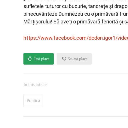
sufletele tuturor cu bucurie, tandrețe și drag
binecuvânteze Dumnezeu cu o primăvară frumoa
Mărțișorului! Să aveți o primăvară fericită și s
https://www.facebook.com/dodon.igor1/vid
Îmi place
Nu-mi place
In this article
Politică