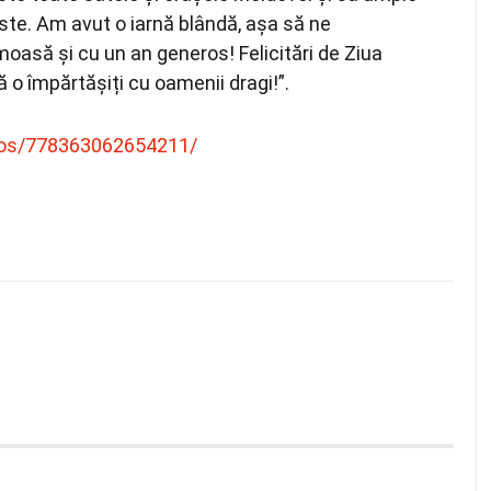
oste. Am avut o iarnă blândă, așa să ne
să și cu un an generos! Felicitări de Ziua
ă o împărtășiți cu oamenii dragi!”.
eos/778363062654211/