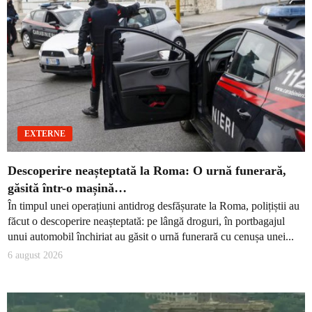
EXTERNE
Descoperire neașteptată la Roma: O urnă funerară,
găsită într-o mașină…
În timpul unei operațiuni antidrog desfășurate la Roma, polițiștii au
făcut o descoperire neașteptată: pe lângă droguri, în portbagajul
unui automobil închiriat au găsit o urnă funerară cu cenușa unei...
6 august 2026