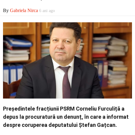
Economic
By
Gabriela Nirca
6 ani ago
Contact
Președintele fracțiunii PSRM Corneliu Furculiță a
depus la procuratură un denunț, în care a informat
despre coruperea deputatului Ștefan Gațcan.