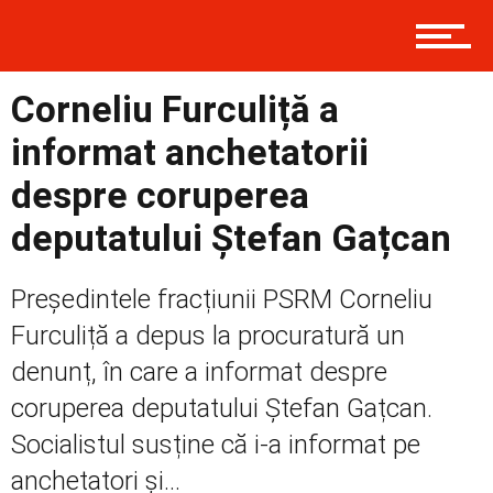
Contact
Corneliu Furculiță a
Prima
informat anchetatorii
despre coruperea
Politică
deputatului Ștefan Gațcan
Președintele fracțiunii PSRM Corneliu
Externe
Furculiță a depus la procuratură un
denunț, în care a informat despre
coruperea deputatului Ștefan Gațcan.
Social
Socialistul susține că i-a informat pe
anchetatori și...