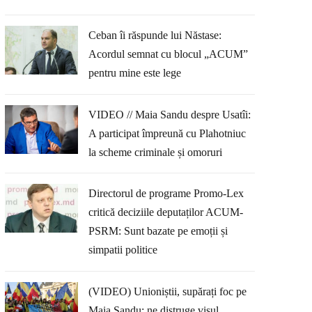
Ceban îi răspunde lui Năstase:
Acordul semnat cu blocul „ACUM”
pentru mine este lege
VIDEO // Maia Sandu despre Usatîi:
A participat împreună cu Plahotniuc
la scheme criminale și omoruri
Directorul de programe Promo-Lex
critică deciziile deputaților ACUM-
PSRM: Sunt bazate pe emoții și
simpatii politice
(VIDEO) Unioniștii, supărați foc pe
Maia Sandu: ne distruge visul