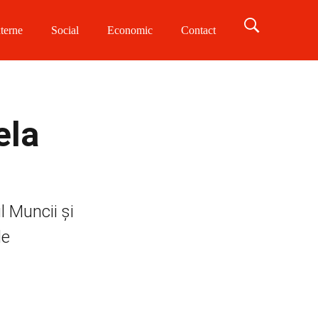
terne
Social
Economic
Contact
ela
l Muncii și
de