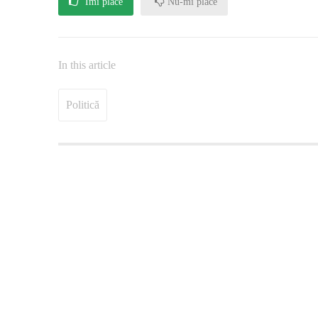
Îmi place
Nu-mi place
In this article
Politică