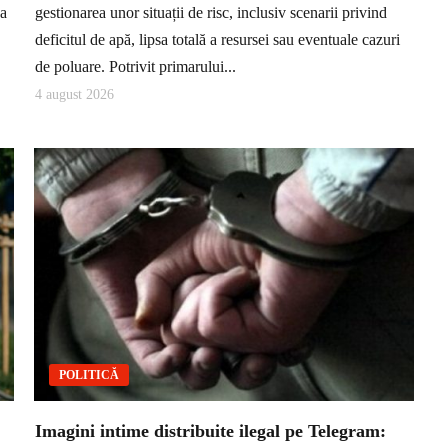
ea
gestionarea unor situații de risc, inclusiv scenarii privind
deficitul de apă, lipsa totală a resursei sau eventuale cazuri
de poluare. Potrivit primarului...
4 august 2026
POLITICĂ
Imagini intime distribuite ilegal pe Telegram: