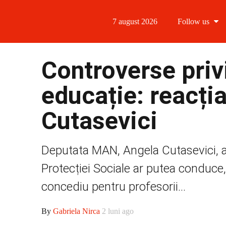
7 august 2026
Follow us
Follow us
Controverse priv
Follow us 
educație: reacți
Follow us 
Cutasevici
Follow us
Deputata MAN, Angela Cutasevici, av
Protecției Sociale ar putea conduce,
concediu pentru profesorii...
By
Gabriela Nirca
2 luni ago