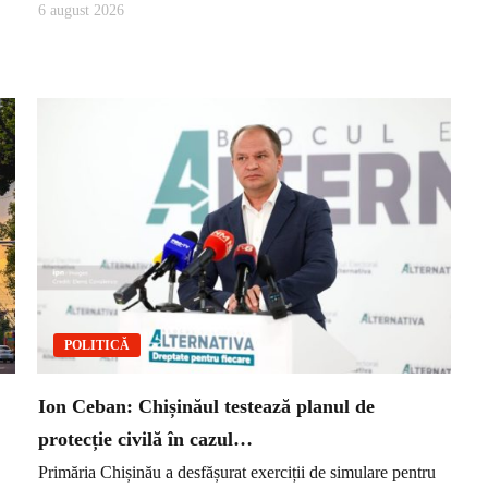
6 august 2026
POLITICĂ
Ion Ceban: Chișinăul testează planul de
protecție civilă în cazul…
Primăria Chișinău a desfășurat exerciții de simulare pentru