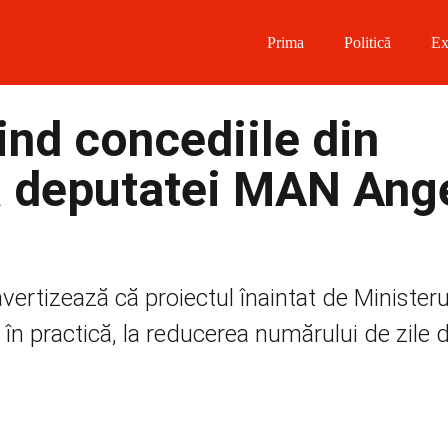
Prima
Politică
Ex
 on Facebook
ind concediile din
on Twitter
a deputatei MAN Ang
on Instagram
 on Telegram
ertizează că proiectul înaintat de Ministeru
 în practică, la reducerea numărului de zile 