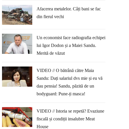
Afacerea metalelor. Câți bani se fac
din fierul vechi
Un economist face radiografia echipei
lui Igor Dodon și a Maiei Sandu.
Merită de văzut
VIDEO // O bătrână către Maia
Sandu: Dați salariul dvs mie și eu vă
dau pensia! Sandu, păzită de un
bodyguard: Pune-ți masca!
VIDEO // Istoria se repetă? Evaziune
fiscală și condiții insalubre Meat
House