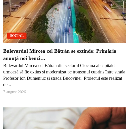
SOCIAL
Bulevardul Mircea cel Bătrân se extinde: Primăria
anunță noi benzi…
Bulevardul Mircea cel Bătrân din sectorul Ciocana al capitalei
urmează să fie extins și modernizat pe tronsonul cuprins între strada
Profesor Ion Dumeniuc și strada Bucovinei. Proiectul este realizat
de...
7 august 2026