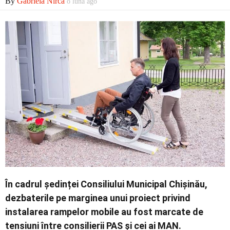
By
Gabriela Nirca
o lună ago
Economic
Contact
În cadrul ședinței Consiliului Municipal Chișinău,
dezbaterile pe marginea unui proiect privind
instalarea rampelor mobile au fost marcate de
tensiuni între consilierii PAS și cei ai MAN.