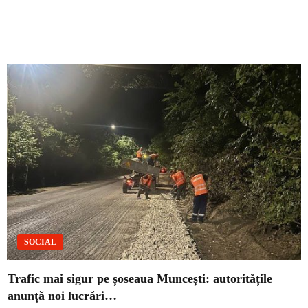
SOCIAL
Trafic mai sigur pe șoseaua Muncești: autoritățile
anunță noi lucrări…