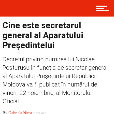
Contact
Cine este secretarul
general al Aparatului
Prima
Președintelui
Decretul privind numirea lui Nicolae
Politică
Posturusu în funcţia de secretar general
al Aparatului Preşedintelui Republicii
Moldova va fi publicat în numărul de
Externe
vineri, 22 noiembrie, al Monitorului
Oficial....
Social
By
Gabriela Nirca
7 ani ago