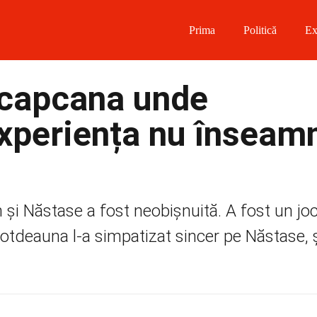
Prima
Politică
Ex
 on Facebook
 capcana unde
on Twitter
experiența nu înseam
on Instagram
 on Telegram
 și Năstase a fost neobișnuită. A fost un jo
otdeauna l-a simpatizat sincer pe Năstase, și