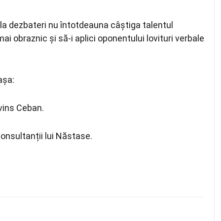
 la dezbateri nu întotdeauna câștiga talentul
ai obraznic și să-i aplici oponentului lovituri verbale
așa:
vins Ceban.
consultanții lui Năstase.