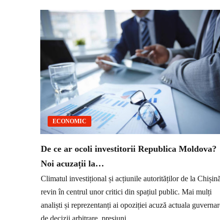
ECONOMIC
De ce ar ocoli investitorii Republica Moldova?
Noi acuzații la…
Climatul investițional și acțiunile autorităților de la Chișin
revin în centrul unor critici din spațiul public. Mai mulți
analiști și reprezentanți ai opoziției acuză actuala guverna
de decizii arbitrare, presiuni...