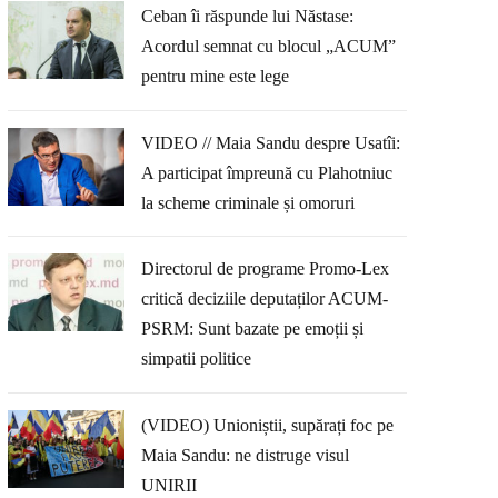
Ceban îi răspunde lui Năstase:
Acordul semnat cu blocul „ACUM”
pentru mine este lege
VIDEO // Maia Sandu despre Usatîi:
A participat împreună cu Plahotniuc
la scheme criminale și omoruri
Directorul de programe Promo-Lex
critică deciziile deputaților ACUM-
PSRM: Sunt bazate pe emoții și
simpatii politice
(VIDEO) Unioniștii, supărați foc pe
Maia Sandu: ne distruge visul
UNIRII