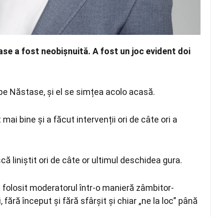
se a fost neobișnuită. A fost un joc evident doi
pe Năstase, și el se simțea acolo acasă.
ai bine și a făcut intervenții ori de câte ori a
ă liniștit ori de câte or ultimul deschidea gura.
folosit moderatorul într-o manieră zâmbitor-
fără început și fără sfârșit și chiar „ne la loc” până