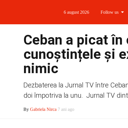
6 august 2026
Follow us
Follow us
Ceban a picat în
Follow us 
cunoștințele și 
Follow us 
nimic
Follow us
Dezbaterea la Jurnal TV între Ceban
doi împotriva la unu. Jurnal TV dint
By
Gabriela Nirca
7 ani ago