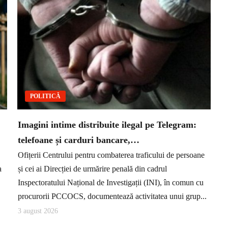
POLITICĂ
Imagini intime distribuite ilegal pe Telegram:
telefoane și carduri bancare,…
Ofițerii Centrului pentru combaterea traficului de persoane
a
și cei ai Direcției de urmărire penală din cadrul
Inspectoratului Național de Investigații (INI), în comun cu
procurorii PCCOCS, documentează activitatea unui grup...
3 august 2026