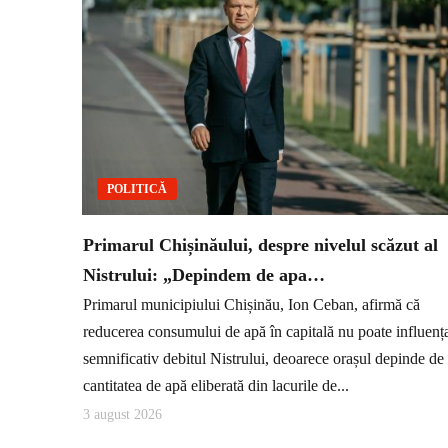
POLITICĂ
Primarul Chișinăului, despre nivelul scăzut al
Nistrului: „Depindem de apa…
Primarul municipiului Chișinău, Ion Ceban, afirmă că
reducerea consumului de apă în capitală nu poate influenț
semnificativ debitul Nistrului, deoarece orașul depinde de
cantitatea de apă eliberată din lacurile de...
3 august 2026