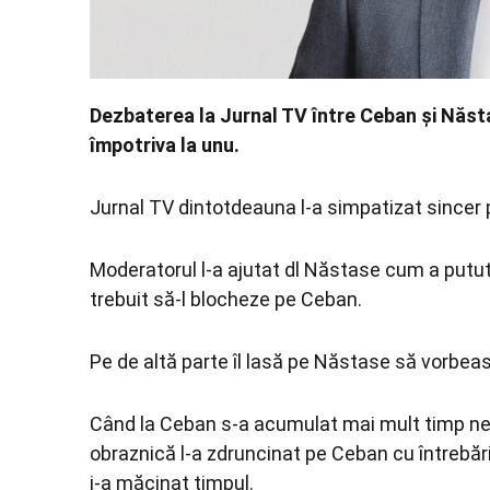
Dezbaterea la Jurnal TV între Ceban și Năsta
împotriva la unu.
Jurnal TV dintotdeauna l-a simpatizat sincer 
Moderatorul l-a ajutat dl Năstase cum a putut m
trebuit să-l blocheze pe Ceban.
Pe de altă parte îl lasă pe Năstase să vorbeasc
Când la Ceban s-a acumulat mai mult timp ne 
obraznică l-a zdruncinat pe Ceban cu întrebări, 
i-a măcinat timpul.