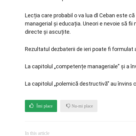
Lecția care probabil o va lua dl Ceban este că
managerial și educația. Uneori e nevoie să fii m
directe și ascuțite.
Rezultatul dezbaterii de ieri poate fi formulat 
La capitolul „competențe manageriale” și a în
La capitolul „polemică destructivă” au învins 
Îmi place
Nu-mi place
In this article