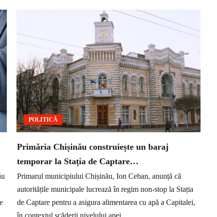
POLITICĂ
Primăria Chișinău construiește un baraj
temporar la Stația de Captare…
ău
Primarul municipiului Chișinău, Ion Ceban, anunță că
autoritățile municipale lucrează în regim non-stop la Stația
re
de Captare pentru a asigura alimentarea cu apă a Capitalei,
în contextul scăderii nivelului apei...