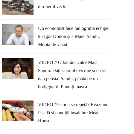
din fierul vechi
Un economist face radiografia echipei
lui Igor Dodon și a Maiei Sandu.
Merită de văzut
VIDEO // O bătrână către Maia
Sandu: Dați salariul dvs mie și eu vă
dau pensia! Sandu, păzită de un
bodyguard: Pune-ți masca!
VIDEO // Istoria se repetă? Evaziune
fiscală și condiții insalubre Meat
House