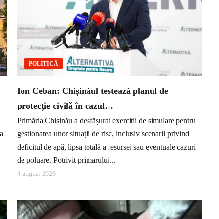
POLITICĂ
Ion Ceban: Chișinăul testează planul de
protecție civilă în cazul…
Primăria Chișinău a desfășurat exerciții de simulare pentru
ea
gestionarea unor situații de risc, inclusiv scenarii privind
deficitul de apă, lipsa totală a resursei sau eventuale cazuri
de poluare. Potrivit primarului...
4 august 2026