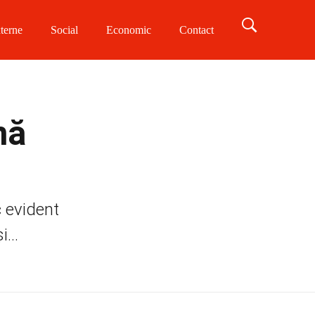
terne
Social
Economic
Contact
nă
c evident
...