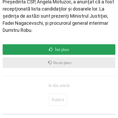
Preşedinta CSP, Angela Motuzoc, a anunţat că a fost
recepţionată lista candidaţilor şi dosarele lor. La
şedinţa de astăzi sunt prezenţi Ministrul Justiţiei,
Fadei Nagacevschi, şi procurorul general interimar
Dumitru Robu.
Îmi place
Nu-mi place
In this article
Politică