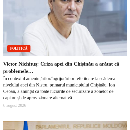
POLITICĂ
Victor Nichituș: Criza apei din Chișinău a arătat că
problemele…
În contextul amenințărilor/îngrijorărilor referitoare la scăderea
nivelului apei din Nistru, primarul municipiului Chișinău, Ion
Ceban, a anunțat că toate lucrările de securizare a zonelor de
captare și de aprovizionare alternativă...
6 august 2026