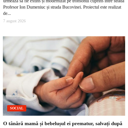
urmează să fie extins și modernizat pe tronsonul cuprins între strada
Profesor Ion Dumeniuc și strada Bucovinei. Proiectul este realizat
de...
7 august 2026
SOCIAL
O tânără mamă și bebelușul ei prematur, salvați după