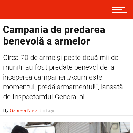
Prima
Campania de predarea
benevolă a armelor
Politică
Circa 70 de arme și peste două mii de
muniții au fost predate benevol de la
Externe
începerea campaniei „Acum este
momentul, predă armamentul!”, lansată
de Inspectoratul General al...
Social
By
Gabriela Nirca
8 ani ago
Economic