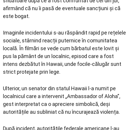
sfidătoare după ce a fost confruntat de cei din jur,
afirmând că nu îi pasă de eventuale sancțiuni și că
este bogat.
Imaginile incidentului s-au răspândit rapid pe rețelele
sociale, stârnind reacții puternice în comunitatea
locală. În filmări se vede cum bărbatul este lovit și
pus la pământ de un localnic, episod care a fost
intens dezbătut în Hawaii, unde focile-călugăr sunt
strict protejate prin lege.
Ulterior, un senator din statul Hawaii l-a numit pe
localnicul care a intervenit „Ambassador of Aloha”,
gest interpretat ca o apreciere simbolică, deși
autoritățile au subliniat că nu încurajează violența.
După incident, autoritățile federale americane l-au