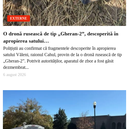
EXTERNE
O dronă rusească de tip „Gheran-2”, descoperită în
apropierea satului…
Polițiștii au confirmat că fragmentele descoperite în apropierea
satului Văleni, raionul Cahul, provin de la o dronă rusească de tip
„Gheran-2”. Potrivit autorităților, aparatul de zbor a fost găsit
dezmembrat...
6 august 2026