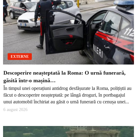
EXTERNE
Descoperire neașteptată la Roma: O urnă funerară,
găsită într-o mașină…
În timpul unei operațiuni antidrog desfășurate la Roma, polițiștii au
făcut o descoperire neașteptată: pe lângă droguri, în portbagajul
unui automobil închiriat au găsit o urnă funerară cu cenușa unei...
6 august 2026