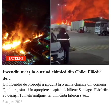
EXTERNE
Incendiu uriaș la o uzină chimică din Chile: Flăcări
de…
Un incendiu de proporții a izbucnit la o uzină chimică din comuna
Quilicura, situată în apropierea capitalei chiliene Santiago. Flăcările
au depășit 15 metri înălțime, iar în incinta fabricii s-au...
5 august 2026