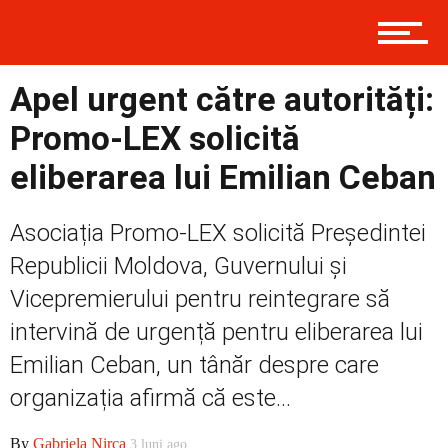
Contact
Apel urgent către autorități:
Prima
Promo-LEX solicită
eliberarea lui Emilian Ceban
Politică
Asociația Promo-LEX solicită Președintei
Republicii Moldova, Guvernului și
Externe
Vicepremierului pentru reintegrare să
intervină de urgență pentru eliberarea lui
Emilian Ceban, un tânăr despre care
Social
organizația afirmă că este...
By
Gabriela Nirca
3 luni ago