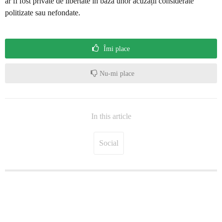
ar fi fost private de libertate în baza unor acuzații considerate
politizate sau nefondate.
Îmi place
Nu-mi place
In this article
Social