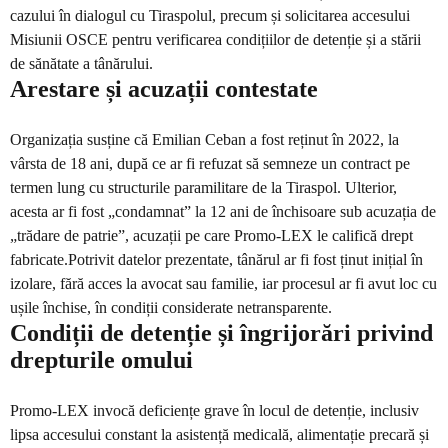
cazului în dialogul cu Tiraspolul, precum și solicitarea accesului
Misiunii OSCE pentru verificarea condițiilor de detenție și a stării
de sănătate a tânărului.
Arestare și acuzații contestate
Organizația susține că Emilian Ceban a fost reținut în 2022, la
vârsta de 18 ani, după ce ar fi refuzat să semneze un contract pe
termen lung cu structurile paramilitare de la Tiraspol. Ulterior,
acesta ar fi fost „condamnat” la 12 ani de închisoare sub acuzația de
„trădare de patrie”, acuzații pe care Promo-LEX le califică drept
fabricate.Potrivit datelor prezentate, tânărul ar fi fost ținut inițial în
izolare, fără acces la avocat sau familie, iar procesul ar fi avut loc cu
ușile închise, în condiții considerate netransparente.
Condiții de detenție și îngrijorări privind
drepturile omului
Promo-LEX invocă deficiențe grave în locul de detenție, inclusiv
lipsa accesului constant la asistență medicală, alimentație precară și