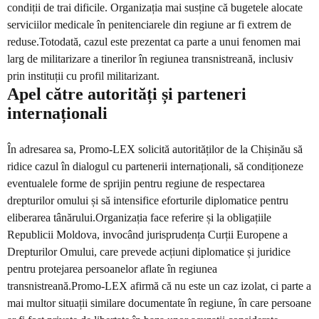
condiții de trai dificile. Organizația mai susține că bugetele alocate
serviciilor medicale în penitenciarele din regiune ar fi extrem de
reduse.Totodată, cazul este prezentat ca parte a unui fenomen mai
larg de militarizare a tinerilor în regiunea transnistreană, inclusiv
prin instituții cu profil militarizant.
Apel către autorități și parteneri
internaționali
În adresarea sa, Promo-LEX solicită autorităților de la Chișinău să
ridice cazul în dialogul cu partenerii internaționali, să condiționeze
eventualele forme de sprijin pentru regiune de respectarea
drepturilor omului și să intensifice eforturile diplomatice pentru
eliberarea tânărului.Organizația face referire și la obligațiile
Republicii Moldova, invocând jurisprudența Curții Europene a
Drepturilor Omului, care prevede acțiuni diplomatice și juridice
pentru protejarea persoanelor aflate în regiunea
transnistreană.Promo-LEX afirmă că nu este un caz izolat, ci parte a
mai multor situații similare documentate în regiune, în care persoane