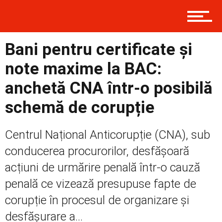
Contact
Bani pentru certificate și
Prima
note maxime la BAC:
anchetă CNA într-o posibilă
Politică
schemă de corupție
Centrul Național Anticorupție (CNA), sub
Externe
conducerea procurorilor, desfășoară
acțiuni de urmărire penală într-o cauză
penală ce vizează presupuse fapte de
Social
corupție în procesul de organizare și
desfășurare a...