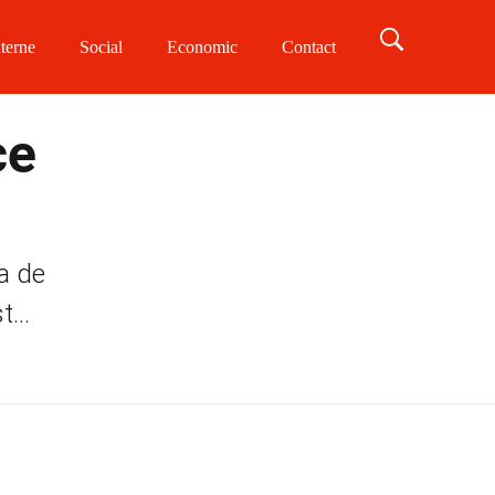
terne
Social
Economic
Contact
ce
ea de
...