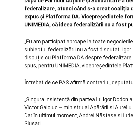
După ce Partidul Acțiune și Solidaritate a de
federalizare, atunci când s-a creat coaliția 
expus și Platforma DA. Vicepreședintele form
UNIMEDIA, că ideea federalizării nu a fost pu
„Eu am participat aproape la toate negocierile,
subiectul federalizării nu a fost discutat. Igo
discuție cu Platforma DA despre federalizare e
spus, pentru UNIMEDIA, vicepreședintele Platf
Întrebat de ce PAS afirmă contrariul, deputatul
„Singura insistență din partea lui Igor Dodon a
Victor Gaiciuc – ministru al Apărării și Aureli
Dar în ultimul moment, Andrei Năstase și Iuri
Slusari.