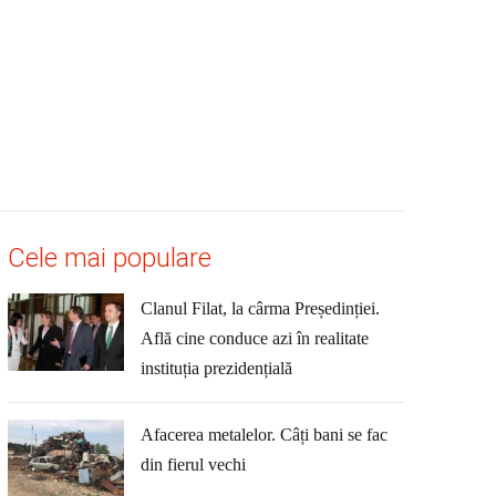
Cele mai populare
Clanul Filat, la cârma Președinției.
Află cine conduce azi în realitate
instituția prezidențială
Afacerea metalelor. Câți bani se fac
din fierul vechi