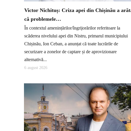
Victor Nichituș: Criza apei din Chișinău a arăt
că problemele…
În contextul amenințărilor/îngrijorărilor referitoare la
scăderea nivelului apei din Nistru, primarul municipiului
Chișinău, Ion Ceban, a anunțat că toate lucrările de
securizare a zonelor de captare și de aprovizionare
alternativă...
6 august 2026