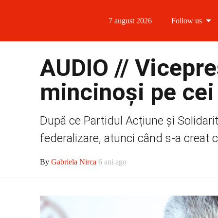
7 august 2026
Follow us
Follow us
AUDIO // Vicepre
Follow us 
mincinoși pe cei
Follow us 
După ce Partidul Acțiune și Solidarit
Follow us
federalizare, atunci când s-a creat c
By
Gabriela Nirca
6 ani ago