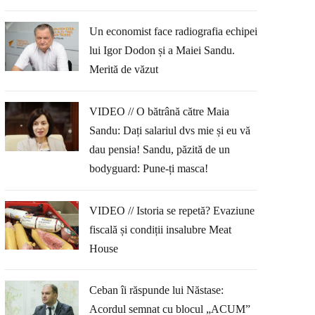
Un economist face radiografia echipei
lui Igor Dodon și a Maiei Sandu.
Merită de văzut
VIDEO // O bătrână către Maia
Sandu: Dați salariul dvs mie și eu vă
dau pensia! Sandu, păzită de un
bodyguard: Pune-ți masca!
VIDEO // Istoria se repetă? Evaziune
fiscală și condiții insalubre Meat
House
Ceban îi răspunde lui Năstase:
Acordul semnat cu blocul „ACUM”