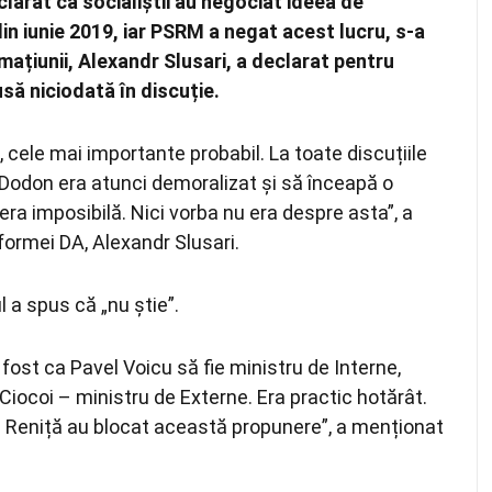
clarat că socialiștii au negociat ideea de
din iunie 2019, iar PSRM a negat acest lucru, s-a
ațiunii, Alexandr Slusari, a declarat pentru
să niciodată în discuție.
 cele mai importante probabil. La toate discuțiile
r Dodon era atunci demoralizat și să înceapă o
ra imposibilă. Nici vorba nu era despre asta”, a
ormei DA, Alexandr Slusari.
 a spus că „nu știe”.
 fost ca Pavel Voicu să fie ministru de Interne,
u Ciocoi – ministru de Externe. Era practic hotărât.
e Reniță au blocat această propunere”, a menționat