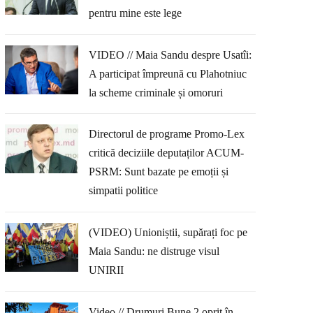
pentru mine este lege
VIDEO // Maia Sandu despre Usatîi:
A participat împreună cu Plahotniuc
la scheme criminale și omoruri
Directorul de programe Promo-Lex
critică deciziile deputaților ACUM-
PSRM: Sunt bazate pe emoții și
simpatii politice
(VIDEO) Unioniștii, supărați foc pe
Maia Sandu: ne distruge visul
UNIRII
Video // Drumuri Bune 2 oprit în