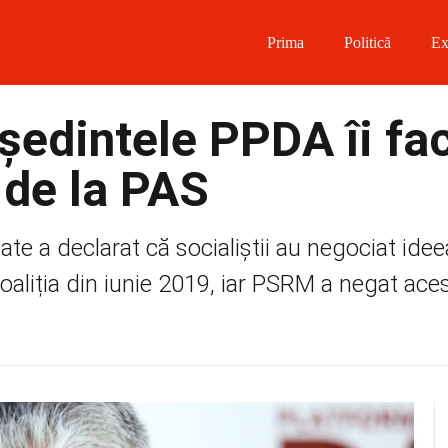
Prima
Politică
Ex
 on Facebook
ședintele PPDA îi fa
on Twitter
 de la PAS
on Instagram
ate a declarat că socialiștii au negociat ide
 on Telegram
oaliția din iunie 2019, iar PSRM a negat acest