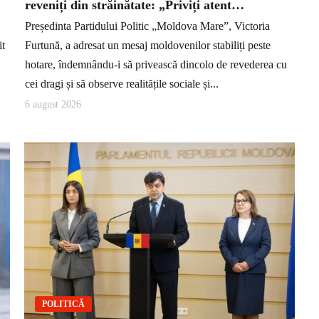
reveniți din străinătate: „Priviți atent…
Președinta Partidului Politic „Moldova Mare”, Victoria
it
Furtună, a adresat un mesaj moldovenilor stabiliți peste
hotare, îndemnându-i să privească dincolo de revederea cu
cei dragi și să observe realitățile sociale și...
6 august 2026
POLITICĂ