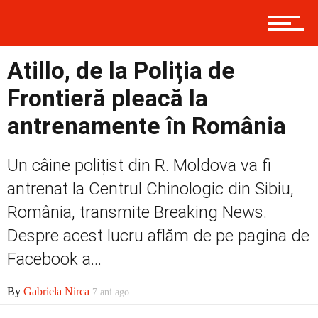
Contact
Atillo, de la Poliția de
Prima
Frontieră pleacă la
antrenamente în România
Politică
Un câine polițist din R. Moldova va fi
antrenat la Centrul Chinologic din Sibiu,
Externe
România, transmite Breaking News.
Despre acest lucru aflăm de pe pagina de
Facebook a...
Social
By
Gabriela Nirca
7 ani ago