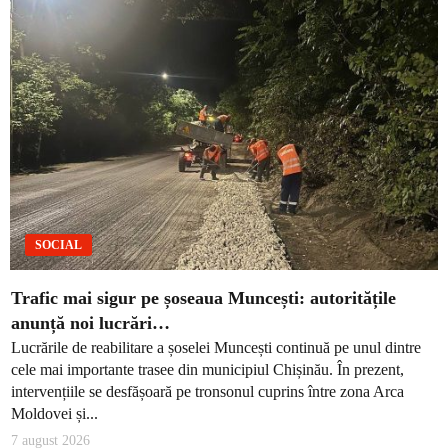
SOCIAL
Trafic mai sigur pe șoseaua Muncești: autoritățile
anunță noi lucrări…
Lucrările de reabilitare a șoselei Muncești continuă pe unul dintre
cele mai importante trasee din municipiul Chișinău. În prezent,
intervențiile se desfășoară pe tronsonul cuprins între zona Arca
Moldovei și...
7 august 2026