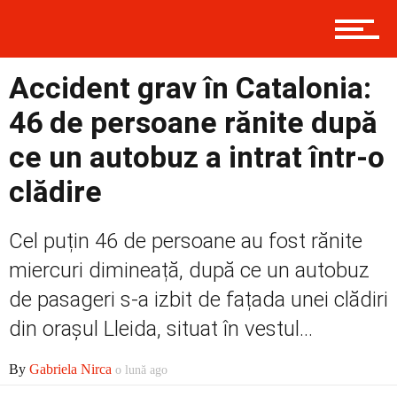
Contact
Accident grav în Catalonia:
Prima
46 de persoane rănite după
ce un autobuz a intrat într-o
Politică
clădire
Cel puțin 46 de persoane au fost rănite
Externe
miercuri dimineață, după ce un autobuz
de pasageri s-a izbit de fațada unei clădiri
Social
din orașul Lleida, situat în vestul...
By
Gabriela Nirca
o lună ago