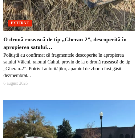
EXTERNE
O dronă rusească de tip „Gheran-2”, descoperită în
apropierea satului…
Polițiștii au confirmat că fragmentele descoperite în apropierea
satului Văleni, raionul Cahul, provin de la o dronă rusească de tip
„Gheran-2”. Potrivit autorităților, aparatul de zbor a fost găsit
dezmembrat...
6 august 2026