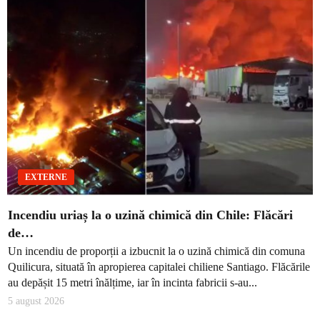
EXTERNE
Incendiu uriaș la o uzină chimică din Chile: Flăcări
de…
Un incendiu de proporții a izbucnit la o uzină chimică din comuna
Quilicura, situată în apropierea capitalei chiliene Santiago. Flăcările
au depășit 15 metri înălțime, iar în incinta fabricii s-au...
5 august 2026