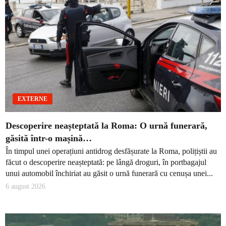
EXTERNE
Descoperire neașteptată la Roma: O urnă funerară,
găsită într-o mașină…
În timpul unei operațiuni antidrog desfășurate la Roma, polițiștii au
făcut o descoperire neașteptată: pe lângă droguri, în portbagajul
unui automobil închiriat au găsit o urnă funerară cu cenușa unei...
6 august 2026