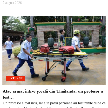
7 august 2026
EXTERNE
Atac armat într-o școală din Thailanda: un profesor a
fost…
Un profesor a fost ucis, iar alte patru persoane au fost rănite după ce