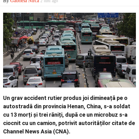
By
Gabriela Nirca
2 luni ago
Economic
Contact
Un grav accident rutier produs joi dimineață pe o
autostradă din provincia Henan, China, s-a soldat
cu 13 morți și trei răniți, după ce un microbuz s-a
ciocnit cu un camion, potrivit autorităților citate de
Channel News Asia (CNA).