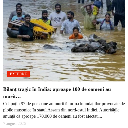
EXTERNE
Bilanț tragic în India: aproape 100 de oameni au
murit…
Cel puțin 97 de persoane au murit în urma inundațiilor provocate de
ploile musonice în statul Assam din nord-estul Indiei. Autoritățile
anunță că aproape 170.000 de oameni au fost afectați...
7 august 2026