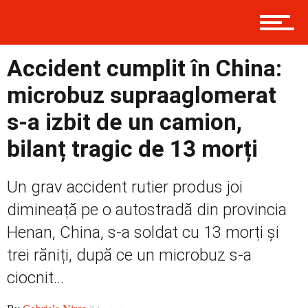
Contact
Accident cumplit în China:
microbuz supraaglomerat
Prima
s-a izbit de un camion,
bilanț tragic de 13 morți
Politică
Un grav accident rutier produs joi
dimineață pe o autostradă din provincia
Externe
Henan, China, s-a soldat cu 13 morți și
trei răniți, după ce un microbuz s-a
ciocnit...
Social