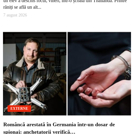
un elev a deschis focul, vineri, într-o școală din Thailanda. Printre
răniți se află un alt...
7 august 2026
EXTERNE
Româncă arestată în Germania într-un dosar de
spionaj: anchetatorii verifică…