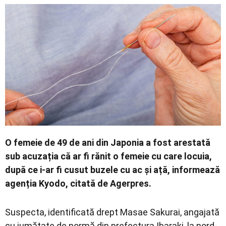
Economic
Contact
O femeie de 49 de ani din Japonia a fost arestată
sub acuzația că ar fi rănit o femeie cu care locuia,
după ce i-ar fi cusut buzele cu ac și ață, informează
agenția Kyodo, citată de Agerpres.
Suspecta, identificată drept
Masae Sakurai
, angajată
cu jumătate de normă din prefectura Ibaraki, la nord-