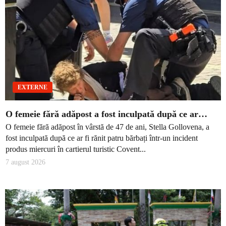
EXTERNE
O femeie fără adăpost a fost inculpată după ce ar…
O femeie fără adăpost în vârstă de 47 de ani, Stella Gollovena, a
fost inculpată după ce ar fi rănit patru bărbați într-un incident
produs miercuri în cartierul turistic Covent...
7 august 2026