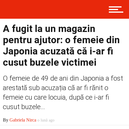
Contact
A fugit la un magazin
pentru ajutor: o femeie din
Prima
Japonia acuzată că i-ar fi
cusut buzele victimei
Politică
O femeie de 49 de ani din Japonia a fost
arestată sub acuzația că ar fi rănit o
Externe
femeie cu care locuia, după ce i-ar fi
cusut buzele...
Social
By
Gabriela Nirca
o lună ago