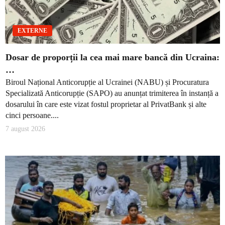
EXTERNE
Dosar de proporții la cea mai mare bancă din Ucraina:
…
Biroul Național Anticorupție al Ucrainei (NABU) și Procuratura
Specializată Anticorupție (SAPO) au anunțat trimiterea în instanță a
dosarului în care este vizat fostul proprietar al PrivatBank și alte
cinci persoane....
7 august 2026