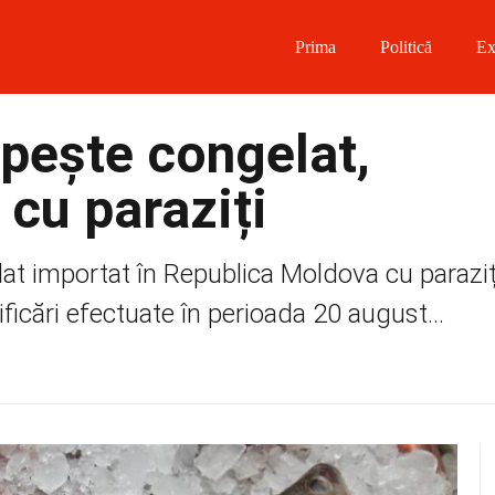
Prima
Politică
Ex
 on Facebook
 pește congelat,
on Twitter
 cu paraziți
on Instagram
lat importat în Republica Moldova cu paraziț
 on Telegram
ificări efectuate în perioada 20 august...