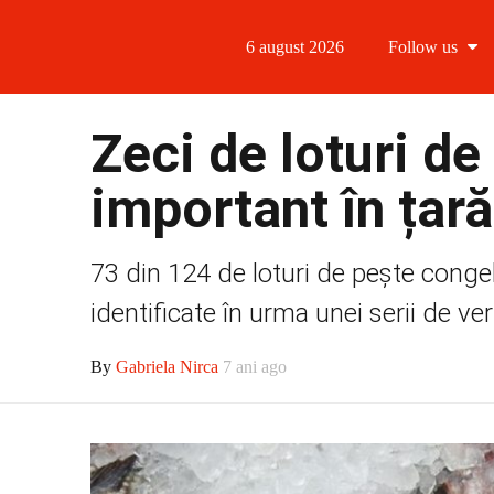
6 august 2026
Follow us
Follow us
Zeci de loturi de
Follow us 
important în țară
Follow us 
73 din 124 de loturi de pește conge
Follow us
identificate în urma unei serii de ver
By
Gabriela Nirca
7 ani ago