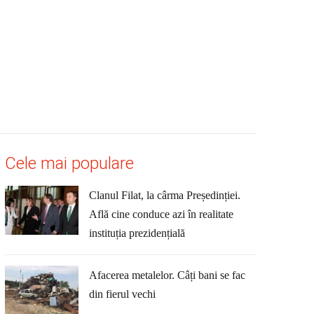
Cele mai populare
Clanul Filat, la cârma Președinției.
Află cine conduce azi în realitate
instituția prezidențială
Afacerea metalelor. Câți bani se fac
din fierul vechi