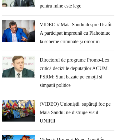
pentru mine este lege
VIDEO // Maia Sandu despre Usatîi:
A participat împreună cu Plahotniuc
la scheme criminale și omoruri
Directorul de programe Promo-Lex
critică deciziile deputaților ACUM-
PSRM: Sunt bazate pe emoții și
simpatii politice
(VIDEO) Unioniștii, supărați foc pe
Maia Sandu: ne distruge visul
UNIRII
Video // Drumuri Bune 2 oprit în