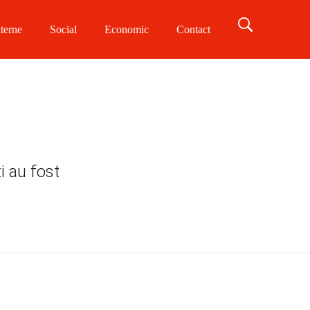
terne
Social
Economic
Contact
i au fost