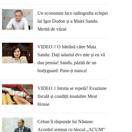
Un economist face radiografia echipei
lui Igor Dodon și a Maiei Sandu.
Merită de văzut
VIDEO // O bătrână către Maia
Sandu: Dați salariul dvs mie și eu vă
dau pensia! Sandu, păzită de un
bodyguard: Pune-ți masca!
VIDEO // Istoria se repetă? Evaziune
fiscală și condiții insalubre Meat
House
Ceban îi răspunde lui Năstase:
Acordul semnat cu blocul „ACUM”