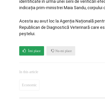
identificate în urma unei serii de verificări e
indicația prim-ministrei Maia Sandu, corpului de
Acesta au avut loc la Agenția Națională pentr
Republican de Diagnostică Veterinară care este
peștelui.
Îmi place
Nu-mi place
In this article
Economic