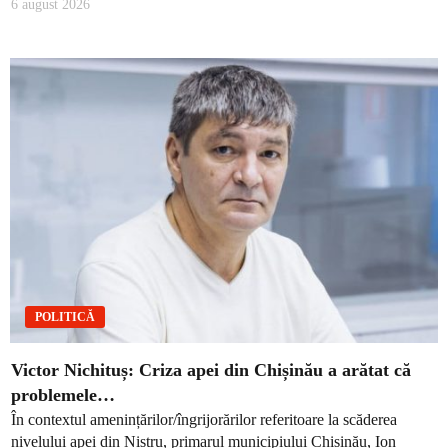
6 august 2026
POLITICĂ
Victor Nichituș: Criza apei din Chișinău a arătat că
problemele…
În contextul amenințărilor/îngrijorărilor referitoare la scăderea
nivelului apei din Nistru, primarul municipiului Chișinău, Ion