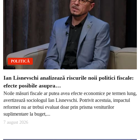
POLITICĂ
Ian Lisnevschi analizează riscurile noii politici fiscale:
efecte posibile asupra…
Noile măsuri fiscale ar putea avea efecte economice pe termen lung,
avertizează sociologul Ian Lisnevschi. Potrivit acestuia, impactul
reformei nu ar trebui evaluat doar prin prisma veniturilor
suplimentare la buget,...
7 august 2026