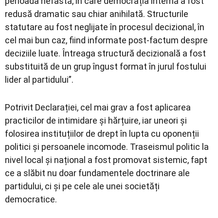
perioada nefastă, în care democrația internă a fost
redusă dramatic sau chiar anihilată. Structurile
statutare au fost neglijate în procesul decizional, în
cel mai bun caz, fiind informate post-factum despre
deciziile luate. Întreaga structură decizională a fost
substituită de un grup îngust format în jurul fostului
lider al partidului”.
Potrivit Declarației, cel mai grav a fost aplicarea
practicilor de intimidare și hărțuire, iar uneori și
folosirea instituțiilor de drept în lupta cu oponenții
politici și persoanele incomode. Traseismul politic la
nivel local și național a fost promovat sistemic, fapt
ce a slăbit nu doar fundamentele doctrinare ale
partidului, ci și pe cele ale unei societăți
democratice.