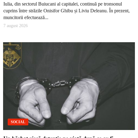
Iulia, din sectorul Buiucani al capitalei, continuă pe tronsonul
cuprins între străzile Onisifor Ghibu și Liviu Deleanu. În prezent,
muncitorii efectuează...
7 august 2026
SOCIAL