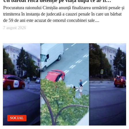
Un bărbat riscă detenție pe viață după ce ar fi…
Procuratura raionului Cimișlia anunță finalizarea urmăririi penale și
trimiterea în instanța de judecată a cauzei penale în care un bărbat
de 59 de ani este acuzat de omorul concubinei sale....
7 august 2026
SOCIAL