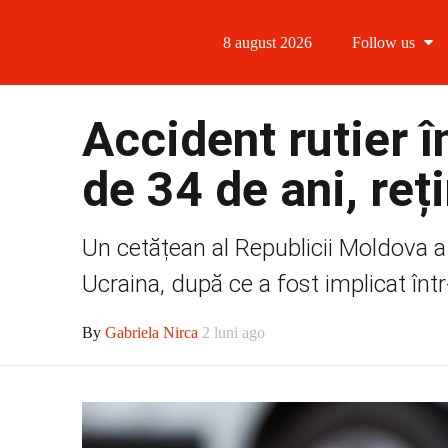
8 august 2026
Follow us
Follow us
Accident rutier 
Follow us 
de 34 de ani, reț
Follow us 
Un cetățean al Republicii Moldova a 
Follow us
Ucraina, după ce a fost implicat într
By
Gabriela Nirca
2 luni ago