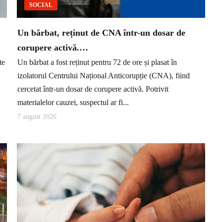
SOCIAL
Un bărbat, reținut de CNA într-un dosar de
corupere activă.…
te
Un bărbat a fost reținut pentru 72 de ore și plasat în
izolatorul Centrului Național Anticorupție (CNA), fiind
cercetat într-un dosar de corupere activă. Potrivit
materialelor cauzei, suspectul ar fi...
7 august 2026