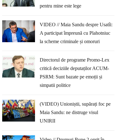
pentru mine este lege
VIDEO // Maia Sandu despre Usatîi:
A participat împreună cu Plahotniuc
la scheme criminale și omoruri
Directorul de programe Promo-Lex
critică deciziile deputaților ACUM-
PSRM: Sunt bazate pe emoții și
simpatii politice
(VIDEO) Unioniștii, supărați foc pe
Maia Sandu: ne distruge visul
UNIRII
Video // Drumuri Bune 2 oprit în