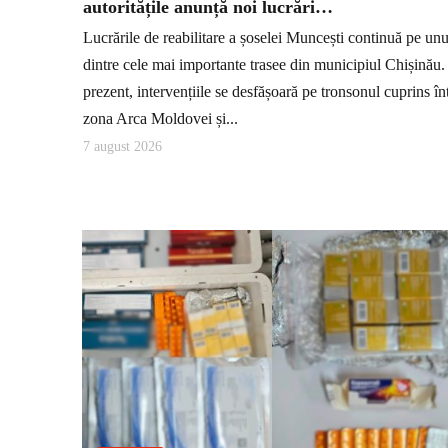
autoritățile anunță noi lucrări…
Lucrările de reabilitare a șoselei Muncești continuă pe unu
dintre cele mai importante trasee din municipiul Chișinău.
prezent, intervențiile se desfășoară pe tronsonul cuprins în
zona Arca Moldovei și...
7 august 2026