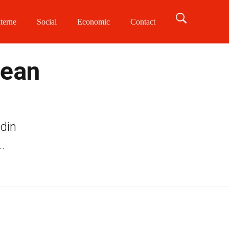
terne
Social
Economic
Contact
vean
 din
.