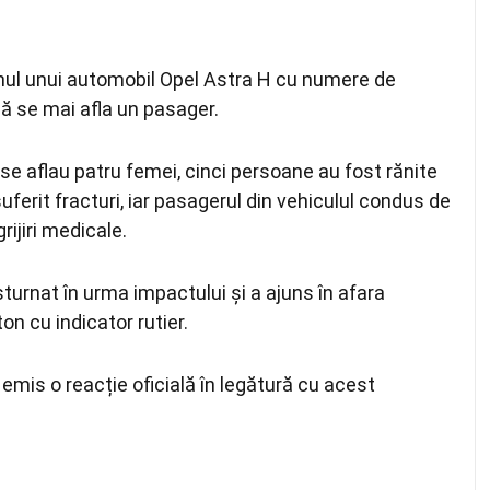
olanul unui automobil Opel Astra H cu numere de
ă se mai afla un pasager.
e se aflau patru femei, cinci persoane au fost rănite
suferit fracturi, iar pasagerul din vehiculul condus de
ijiri medicale.
ăsturnat în urma impactului și a ajuns în afara
ton cu indicator rutier.
emis o reacție oficială în legătură cu acest