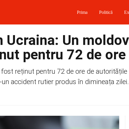
Prima
Politică
Ex
 on Facebook
în Ucraina: Un moldo
on Twitter
inut pentru 72 de ore
on Instagram
fost reținut pentru 72 de ore de autoritățile
 on Telegram
-un accident rutier produs în dimineața zilei..