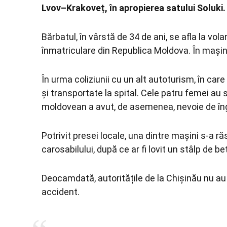
Lvov–Krakoveț, în apropierea satului Soluki.
Bărbatul, în vârstă de 34 de ani, se afla la v
înmatriculare din Republica Moldova. În mașin
În urma coliziunii cu un alt autoturism, în car
și transportate la spital. Cele patru femei au 
moldovean a avut, de asemenea, nevoie de îngr
Potrivit presei locale, una dintre mașini s-a r
carosabilului, după ce ar fi lovit un stâlp de be
Deocamdată, autoritățile de la Chișinău nu au 
accident.