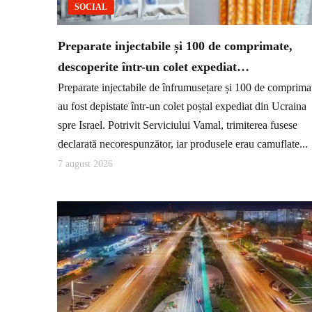
SOCIAL
Preparate injectabile și 100 de comprimate,
descoperite într-un colet expediat…
Preparate injectabile de înfrumusețare și 100 de comprima
au fost depistate într-un colet poștal expediat din Ucraina
spre Israel. Potrivit Serviciului Vamal, trimiterea fusese
declarată necorespunzător, iar produsele erau camuflate...
7 august 2026