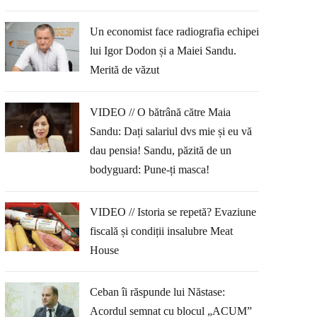
Un economist face radiografia echipei
lui Igor Dodon și a Maiei Sandu.
Merită de văzut
VIDEO // O bătrână către Maia
Sandu: Dați salariul dvs mie și eu vă
dau pensia! Sandu, păzită de un
bodyguard: Pune-ți masca!
VIDEO // Istoria se repetă? Evaziune
fiscală și condiții insalubre Meat
House
Ceban îi răspunde lui Năstase:
Acordul semnat cu blocul „ACUM”