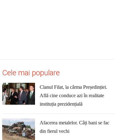
Cele mai populare
Clanul Filat, la cârma Președinției.
Află cine conduce azi în realitate
instituția prezidențială
Afacerea metalelor. Câți bani se fac
din fierul vechi