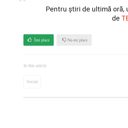
Pentru știri de ultimă oră
de
T
Îmi place
Nu-mi place
In this article
Social