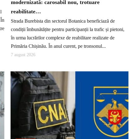
modernizată: carosabil nou, trotuare
reabilitate…
l
 În
Strada Burebista din sectorul Botanica beneficiază de
tre
condiții îmbunătățite pentru participanții la trafic și pietoni,
în urma lucrărilor complexe de reabilitare realizate de
Primăria Chișinău. În anul curent, pe tronsonul...
7 august 2026