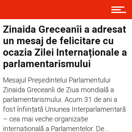
Contact
Zinaida Greceanîi a adresat
Prima
un mesaj de felicitare cu
ocazia Zilei Internaționale a
Politică
parlamentarismului
Mesajul Președintelui Parlamentului
Externe
Zinaida Greceanîi de Ziua mondială a
parlamentarismului. Acum 31 de ani a
Social
fost înființată Uniunea Interparlamentară
– cea mai veche organizație
internațională a Parlamentelor. De...