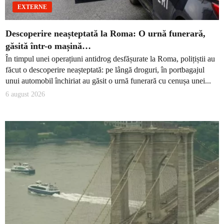
EXTERNE
Descoperire neașteptată la Roma: O urnă funerară,
găsită într-o mașină…
În timpul unei operațiuni antidrog desfășurate la Roma, polițiștii au
făcut o descoperire neașteptată: pe lângă droguri, în portbagajul
unui automobil închiriat au găsit o urnă funerară cu cenușa unei...
6 august 2026