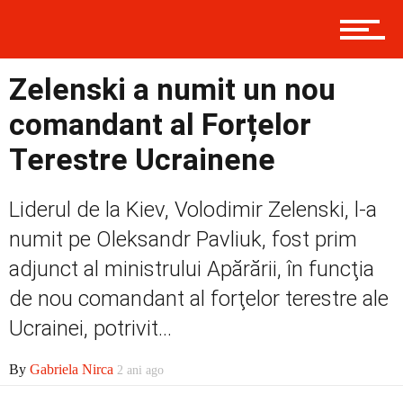
Contact
Zelenski a numit un nou
Prima
comandant al Forțelor
Terestre Ucrainene
Politică
Liderul de la Kiev, Volodimir Zelenski, l-a
numit pe Oleksandr Pavliuk, fost prim
Externe
adjunct al ministrului Apărării, în funcţia
de nou comandant al forţelor terestre ale
Ucrainei, potrivit...
Social
By
Gabriela Nirca
2 ani ago