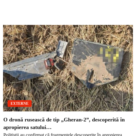
EXTERNE
O dronă rusească de tip „Gheran-2”, descoperită în
apropierea satului…
Polițiștii au confirmat că fragmentele descoperite în apropierea