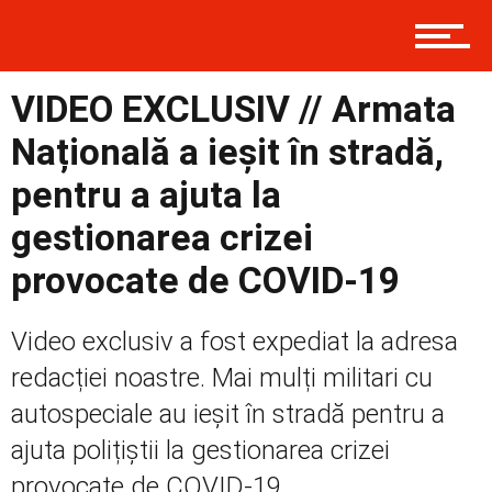
Contact
VIDEO EXCLUSIV // Armata
Prima
Națională a ieșit în stradă,
pentru a ajuta la
Politică
gestionarea crizei
provocate de COVID-19
Externe
Video exclusiv a fost expediat la adresa
redacției noastre. Mai mulți militari cu
autospeciale au ieșit în stradă pentru a
Social
ajuta polițiștii la gestionarea crizei
provocate de COVID-19,...