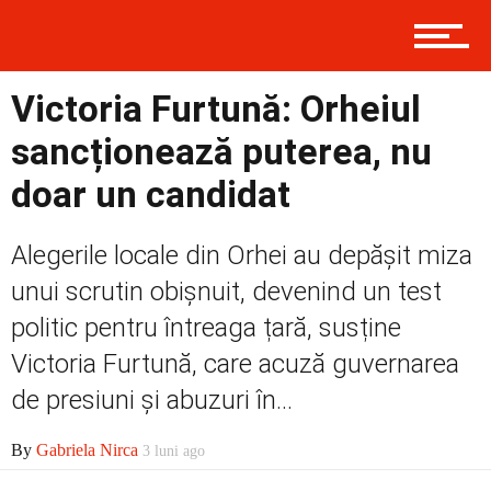
Prima
Victoria Furtună: Orheiul
sancționează puterea, nu
doar un candidat
Politică
Alegerile locale din Orhei au depășit miza
Externe
unui scrutin obișnuit, devenind un test
politic pentru întreaga țară, susține
Victoria Furtună, care acuză guvernarea
Social
de presiuni și abuzuri în...
By
Gabriela Nirca
3 luni ago
Economic