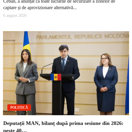
Ceban, a anunțat că toate lucrările de securizare a zonelor de
captare și de aprovizionare alternativă...
6 august 2026
POLITICĂ
Deputații MAN, bilanț după prima sesiune din 2026:
peste 40…