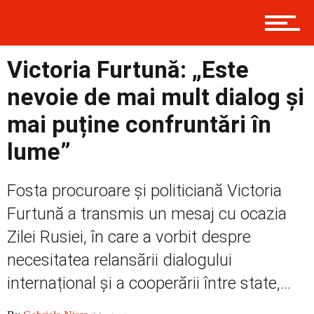
Contact
Victoria Furtună: „Este
Prima
nevoie de mai mult dialog și
mai puține confruntări în
lume”
Politică
Fosta procuroare și politiciană Victoria
Externe
Furtună a transmis un mesaj cu ocazia
Zilei Rusiei, în care a vorbit despre
necesitatea relansării dialogului
Social
internațional și a cooperării între state,...