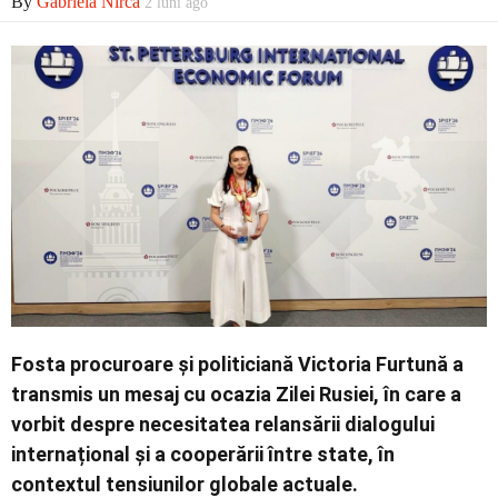
By
Gabriela Nirca
2 luni ago
Economic
Contact
Fosta procuroare și politiciană Victoria Furtună a
transmis un mesaj cu ocazia Zilei Rusiei, în care a
vorbit despre necesitatea relansării dialogului
internațional și a cooperării între state, în
contextul tensiunilor globale actuale.