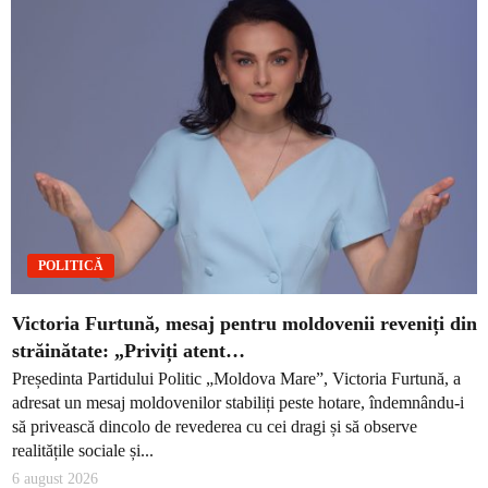
POLITICĂ
Victoria Furtună, mesaj pentru moldovenii reveniți din
străinătate: „Priviți atent…
Președinta Partidului Politic „Moldova Mare”, Victoria Furtună, a
adresat un mesaj moldovenilor stabiliți peste hotare, îndemnându-i
să privească dincolo de revederea cu cei dragi și să observe
realitățile sociale și...
6 august 2026