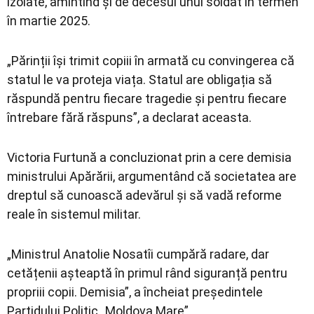
izolate, amintind și de decesul unui soldat în termen
în martie 2025.
„Părinții își trimit copiii în armată cu convingerea că
statul le va proteja viața. Statul are obligația să
răspundă pentru fiecare tragedie și pentru fiecare
întrebare fără răspuns”, a declarat aceasta.
Victoria Furtună a concluzionat prin a cere demisia
ministrului Apărării, argumentând că societatea are
dreptul să cunoască adevărul și să vadă reforme
reale în sistemul militar.
„Ministrul Anatolie Nosatîi cumpără radare, dar
cetățenii așteaptă în primul rând siguranță pentru
propriii copii. Demisia”, a încheiat președintele
Partidului Politic „Moldova Mare”.