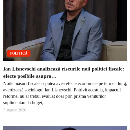
POLITICĂ
Ian Lisnevschi analizează riscurile noii politici fiscale:
efecte posibile asupra…
Noile măsuri fiscale ar putea avea efecte economice pe termen lung,
avertizează sociologul Ian Lisnevschi. Potrivit acestuia, impactul
reformei nu ar trebui evaluat doar prin prisma veniturilor
suplimentare la buget,...
7 august 2026