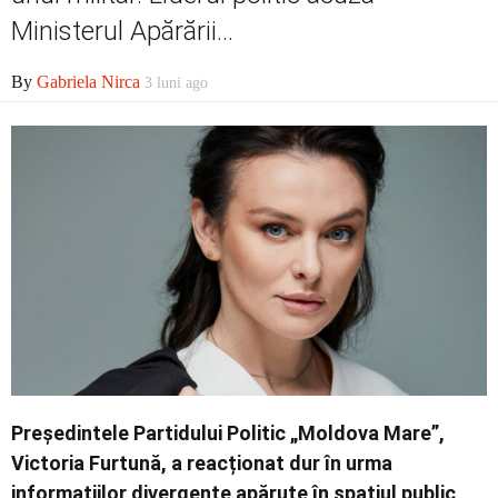
Ministerul Apărării...
Contact
By
Gabriela Nirca
3 luni ago
Președintele Partidului Politic „Moldova Mare”,
Victoria Furtună, a reacționat dur în urma
informațiilor divergente apărute în spațiul public