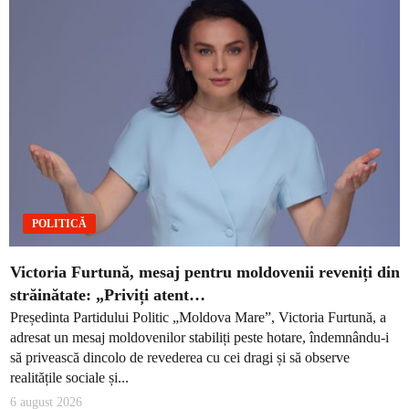
POLITICĂ
Victoria Furtună, mesaj pentru moldovenii reveniți din
străinătate: „Priviți atent…
Președinta Partidului Politic „Moldova Mare”, Victoria Furtună, a
adresat un mesaj moldovenilor stabiliți peste hotare, îndemnându-i
să privească dincolo de revederea cu cei dragi și să observe
realitățile sociale și...
6 august 2026