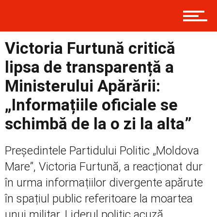
Prima
Victoria Furtună critică
Politică
lipsa de transparență a
Ministerului Apărării:
„Informațiile oficiale se
Externe
schimbă de la o zi la alta”
Social
Președintele Partidului Politic „Moldova
Mare”, Victoria Furtună, a reacționat dur
în urma informațiilor divergente apărute
Economic
în spațiul public referitoare la moartea
unui militar. Liderul politic acuză