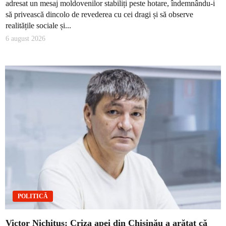
adresat un mesaj moldovenilor stabiliți peste hotare, îndemnându-i
să privească dincolo de revederea cu cei dragi și să observe
realitățile sociale și...
6 august 2026
POLITICĂ
Victor Nichituș: Criza apei din Chișinău a arătat că