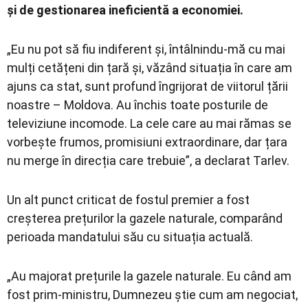
și de gestionarea ineficientă a economiei.
„Eu nu pot să fiu indiferent și, întâlnindu-mă cu mai
mulți cetățeni din țară și, văzând situația în care am
ajuns ca stat, sunt profund îngrijorat de viitorul țării
noastre – Moldova. Au închis toate posturile de
televiziune incomode. La cele care au mai rămas se
vorbește frumos, promisiuni extraordinare, dar țara
nu merge în direcția care trebuie”, a declarat Tarlev.
Un alt punct criticat de fostul premier a fost
creșterea prețurilor la gazele naturale, comparând
perioada mandatului său cu situația actuală.
„Au majorat prețurile la gazele naturale. Eu când am
fost prim-ministru, Dumnezeu știe cum am negociat,