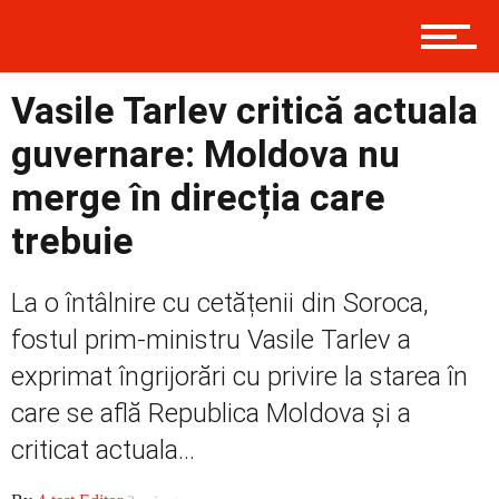
Politică
Vasile Tarlev critică actuala
Externe
guvernare: Moldova nu
merge în direcția care
Social
trebuie
La o întâlnire cu cetățenii din Soroca,
Economic
fostul prim-ministru Vasile Tarlev a
exprimat îngrijorări cu privire la starea în
care se află Republica Moldova și a
Contact
criticat actuala...