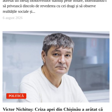
adresat un mesaj moldovenilor stabiliți peste hotare, îndemnându-i
să privească dincolo de revederea cu cei dragi și să observe
realitățile sociale și...
6 august 2026
POLITICĂ
Victor Nichituș: Criza apei din Chișinău a arătat că