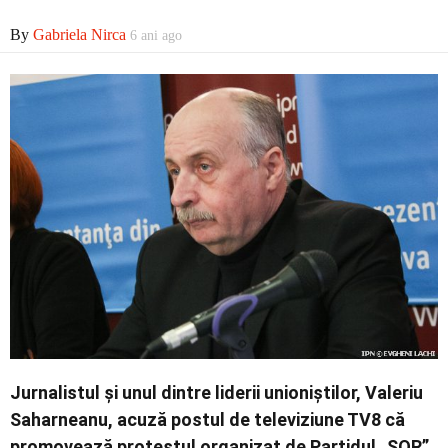
By
Gabriela Nirca
6 ani ago
Economic
Contact
Jurnalistul și unul dintre liderii unioniștilor, Valeriu
Saharneanu, acuză postul de televiziune TV8 că
promovează protestul organizat de Partidul „ȘOR”