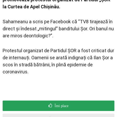
la Curtea de Apel Chișinău.
Saharneanu a scris pe Facebook că “TV8 tirajează în
direct și îndesat „mitingul” banditului Șor. Ori banul nu
are miros deontologic?”.
Protestul organizat de Partidul ȘOR a fost criticat dur
de internauți. Oamenii se arată indignați că Ilan Șor a
scos în stradă bătrânii, în plină epidemie de
coronavirus.
Îmi place