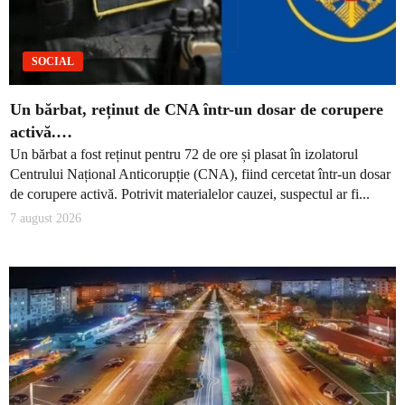
SOCIAL
Un bărbat, reținut de CNA într-un dosar de corupere
activă.…
Un bărbat a fost reținut pentru 72 de ore și plasat în izolatorul
Centrului Național Anticorupție (CNA), fiind cercetat într-un dosar
de corupere activă. Potrivit materialelor cauzei, suspectul ar fi...
7 august 2026