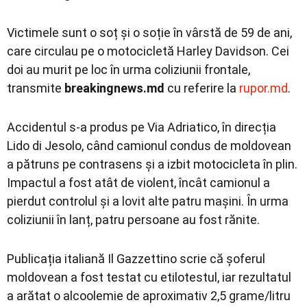
Victimele sunt o soț și o soție în vârstă de 59 de ani,
care circulau pe o motocicletă Harley Davidson. Cei
doi au murit pe loc în urma coliziunii frontale,
transmite
breakingnews.md
cu referire la
rupor.md
.
Accidentul s-a produs pe Via Adriatico, în direcția
Lido di Jesolo, când camionul condus de moldovean
a pătruns pe contrasens și a izbit motocicleta în plin.
Impactul a fost atât de violent, încât camionul a
pierdut controlul și a lovit alte patru mașini. În urma
coliziunii în lanț, patru persoane au fost rănite.
Publicația italiană Il Gazzettino scrie că șoferul
moldovean a fost testat cu etilotestul, iar rezultatul
a arătat o alcoolemie de aproximativ 2,5 grame/litru