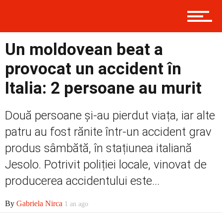
Contact
Un moldovean beat a
Prima
provocat un accident în
Italia: 2 persoane au murit
Politică
Două persoane și-au pierdut viața, iar alte
patru au fost rănite într-un accident grav
Externe
produs sâmbătă, în stațiunea italiană
Jesolo. Potrivit poliției locale, vinovat de
producerea accidentului este...
Social
By
Gabriela Nirca
1 an ago