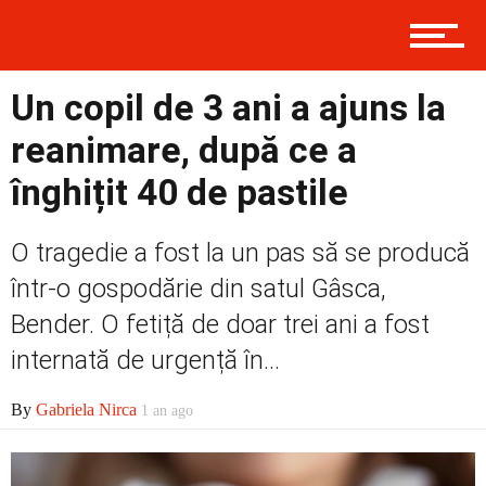
Contact
Un copil de 3 ani a ajuns la
reanimare, după ce a
Prima
înghițit 40 de pastile
Politică
O tragedie a fost la un pas să se producă
într-o gospodărie din satul Gâsca,
Bender. O fetiță de doar trei ani a fost
Externe
internată de urgență în...
By
Gabriela Nirca
1 an ago
Social