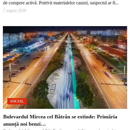
de corupere activă. Potrivit materialelor cauzei, suspectul ar fi...
7 august 2026
SOCIAL
Bulevardul Mircea cel Bătrân se extinde: Primăria
anunță noi benzi…