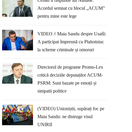
Ceban îi răspunde lui Năstase:
Acordul semnat cu blocul „ACUM”
pentru mine este lege
VIDEO // Maia Sandu despre Usatîi:
A participat împreună cu Plahotniuc
la scheme criminale și omoruri
Directorul de programe Promo-Lex
critică deciziile deputaților ACUM-
PSRM: Sunt bazate pe emoții și
simpatii politice
(VIDEO) Unioniștii, supărați foc pe
Maia Sandu: ne distruge visul
UNIRII