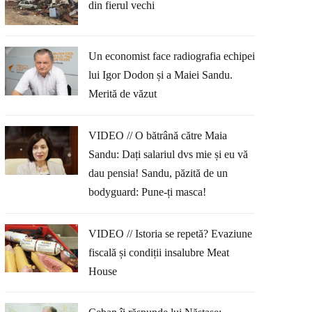
din fierul vechi
Un economist face radiografia echipei
lui Igor Dodon și a Maiei Sandu.
Merită de văzut
VIDEO // O bătrână către Maia
Sandu: Dați salariul dvs mie și eu vă
dau pensia! Sandu, păzită de un
bodyguard: Pune-ți masca!
VIDEO // Istoria se repetă? Evaziune
fiscală și condiții insalubre Meat
House