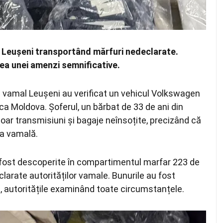
 Leușeni transportând mărfuri nedeclarate.
rea unei amenzi semnificative.
lui vamal Leușeni au verificat un vehicul Volkswagen
a Moldova. Șoferul, un bărbat de 33 de ani din
oar transmisiuni și bagaje neînsoțite, precizând că
ia vamală.
au fost descoperite în compartimentul marfar 223 de
larate autorităților vamale. Bunurile au fost
e, autoritățile examinând toate circumstanțele.