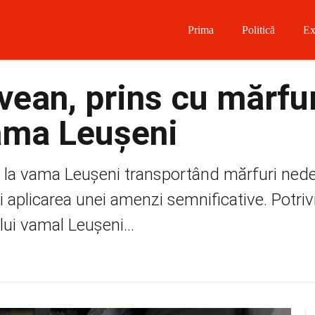
Prima
Politică
Ex
 on Facebook
ean, prins cu mărfu
on Twitter
vama Leușeni
on Instagram
 la vama Leușeni transportând mărfuri nede
 on Telegram
i aplicarea unei amenzi semnificative. Potriv
lui vamal Leușeni...