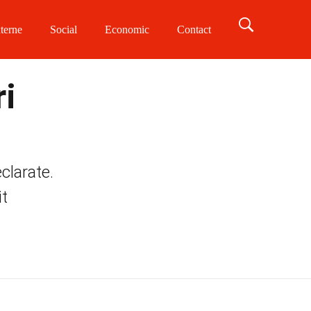
terne
Social
Economic
Contact
ri
clarate.
it