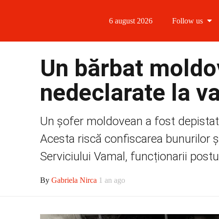
6 august 2026
Follow us
Follow us
Un bărbat moldov
Follow us 
nedeclarate la 
Follow us 
Un șofer moldovean a fost depistat
Follow us
Acesta riscă confiscarea bunurilor ș
Serviciului Vamal, funcționarii postu
By
Gabriela Nirca
1 an ago